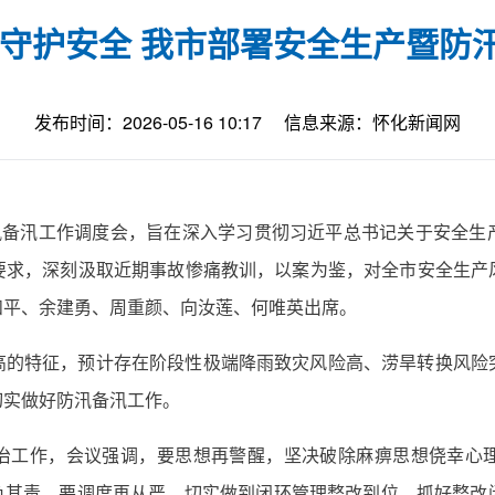
 守护安全 我市部署安全生产暨防
发布时间：2026-05-16 10:17
信息来源：怀化新闻网
防汛备汛工作调度会，旨在深入学习贯彻习近平总书记关于安全生
要求，深刻汲取近期事故惨痛教训，以案为鉴，对全市安全生产
和平、余建勇、周重颜、向汝莲、何唯英出席。
高的特征，预计存在阶段性极端降雨致灾风险高、涝旱转换风险
切实做好防汛备汛工作。
治工作，会议强调，要思想再警醒，坚决破除麻痹思想侥幸心
做到各负其责。要调度再从严，切实做到闭环管理整改到位，抓好整