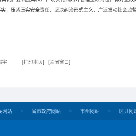
落实，压紧压实安全责任、坚决纠治形式主义、广泛发动社会监
照宇
[打印本页]
[关闭窗口]
委网站
省市政府网站
市州网站
区县网