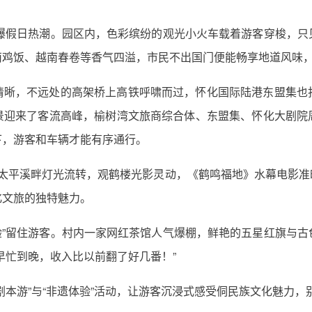
引爆假日热潮。园区内，色彩缤纷的观光小火车载着游客穿梭，
南鸡饭、越南春卷等香气四溢，市民不出国门便能畅享地道风味
清晰，不远处的高架桥上高铁呼啸而过，怀化国际陆港东盟集也
景迎来了客流高峰，榆树湾文旅商综合体、东盟集、怀化大剧院
下，游客和车辆才能有序通行。
，太平溪畔灯光流转，观鹤楼光影灵动，《鹤鸣福地》水幕电影准
化文旅的独特魅力。
验”留住游客。村内一家网红茶馆人气爆棚，鲜艳的五星红旗与
早忙到晚，收入比以前翻了好几番！”
剧本游”与“非遗体验”活动，让游客沉浸式感受侗民族文化魅力