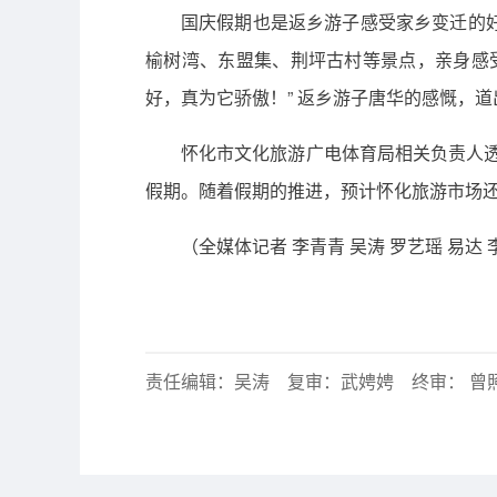
国庆假期也是返乡游子感受家乡变迁的
榆树湾、东盟集、荆坪古村等景点，亲身感
好，真为它骄傲！” 返乡游子唐华的感慨，
怀化市文化旅游广电体育局相关负责人透
假期。随着假期的推进，预计怀化旅游市场
（全媒体记者 李青青 吴涛 罗艺瑶 易达
责任编辑：吴涛 复审：武娉娉 终审： 曾