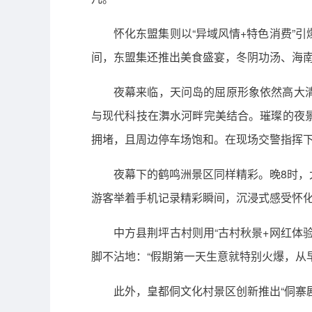
怀化东盟集则以“异域风情+特色消费”
间，东盟集还推出美食盛宴，冬阴功汤、海
夜幕来临，天问岛的屈原形象依然高大
与现代科技在㵲水河畔完美结合。璀璨的夜
拥堵，且周边停车场饱和。在现场交警指挥
夜幕下的鹤鸣洲景区同样精彩。晚8时
游客举着手机记录精彩瞬间，沉浸式感受怀
中方县荆坪古村则用“古村秋景+网红体
脚不沾地：“假期第一天生意就特别火爆，从
此外，皇都侗文化村景区创新推出“侗寨