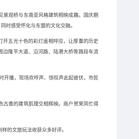
只见景观桥与东南亚风格建筑相映成趣。国庆期
，同时感受怀化与东盟的文化交融。
打开五光十色的彩灯遥相呼应，让厚重的历史
周边隆平大道、沿河路、陆港大桥等路段车流
时开播，现场欢呼声、惊叹声此起彼伏，市民
古色古香的建筑肌理交相辉映。商户贺荣凤忙得
，别样的文旅玩法收获众多好评。