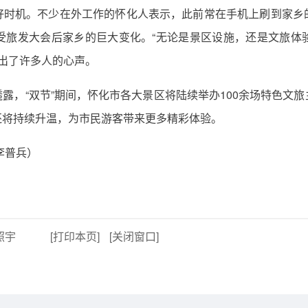
好时机。不少在外工作的怀化人表示，此前常在手机上刷到家乡
受旅发大会后家乡的巨大变化。“无论是景区设施，还是文旅体
道出了许多人的心声。
露，“双节”期间，怀化市各大景区将陆续举办100余场特色文
还将持续升温，为市民游客带来更多精彩体验。
 李普兵）
照宇
[打印本页]
[关闭窗口]