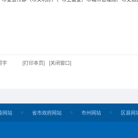
照宇
[打印本页]
[关闭窗口]
委网站
省市政府网站
市州网站
区县网