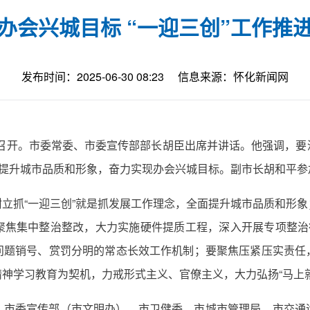
办会兴城目标 “一迎三创”工作推
发布时间：2025-06-30 08:23
信息来源：怀化新闻网
会议召开。市委常委、市委宣传部部长胡臣出席并讲话。他强调，
面提升城市品质和形象，奋力实现办会兴城目标。副市长胡和平参
立抓“一迎三创”就是抓发展工作理念，全面提升城市品质和形
聚焦集中整治整改，大力实施硬件提质工程，深入开展专项整治行
问题销号、赏罚分明的常态长效工作机制；要聚焦压紧压实责任
神学习教育为契机，力戒形式主义、官僚主义，大力弘扬“马上
。市委宣传部（市文明办）、市卫健委、市城市管理局、市交通