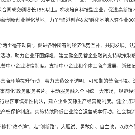
技术合同成交额增长15%以上。梯次培育科技型企业，促进高新技术
级创新创业孵化基地，力争“陆港创客&家”孵化基地入驻企业3
“两个毫不动摇”，促进各种所有制经济优势互补、共同发展。
”活动，助力企业纾困解难。建立健全民营企业融资支持政策制度，
营中小企业增信制度。支持中小企业和个体工商户发展，新登记经营
展营商环境提升行动，着力营造公平透明、可预期的营商环境。深
办事简化”政务服务名片。主动服务融入全国统一大市场，规范
推行包容审慎柔性执法，建立企业安静生产经营期制度。健全“连
产权保护制度。实施持续降低企业综合运营成本行动。社会物流总费
移打“改革牌”、走“创新路”，大胆试、勇敢创、自主改，以改