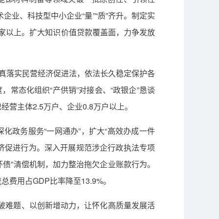
企业、科技型中小企业“量”“质”齐升。制定实
0家以上。扩大知识价值贷款覆盖面，力争发放
认真落实民营经济促进法，依法长久稳定保护各
常态化组织“产供销”对接会、“政银企”恳谈
主体2.5万户、企业0.8万户以上。
化政务服务“一网通办”，扩大“高效办成一件
经济促进行为。深入开展规范涉企行政执法专项
环债”清偿机制，加力整治拖欠企业账款行为。
用占GDP比率降至13.9%。
革破难题、以创新增动力，让怀化高质量发展活