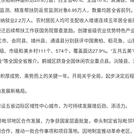
态监测、精准帮扶防返贫监测对象6.95万人，数量均居全省前列
吸纳就业2.2万人。农村居民人均可支配收入增速连续五年居全
搬迁后续帮扶工作获国务院督查激励。创建省级农业优势特色产业
江市、会同县、靖州县、通道县分别获评中国黄柏、稻花鱼、山
、市级和美乡村111个、574个，覆盖面达27.9%。“五共五美
村物业”等全国全省推介。鹤城区跻身全国休闲农业重点县。沅陵县
怀化积厚成势、乘势而上的关键一年。开局关乎全局，起步决定后程
动发展新格局。
建设五省边际区域性中心城市，为可持续发展增后劲、添活力。
黔毗邻地区合作发展，力争获国家层面批复。牵头制定省际毗邻
同合作，推动一批合作事项和项目落地。因地制宜推动革命老区