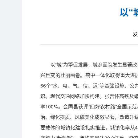
以“
发
以“城”为擎促发展，城乡面貌发生显著
兴巨变的壮丽画卷。鹤中一体化取得重大进展。
66个“水、电、气、信、运”等基础设施、公
识。现代交通网络加快构建。张吉怀高铁及靖
率100%。会同县获评“四好农村路”全国
治、绿化提质、风貌美化成效显著，改造升级
要载体的城镇化建设扎实推进，城镇化率从47
产能力持续增强、年均产量达39.3亿斤。杂