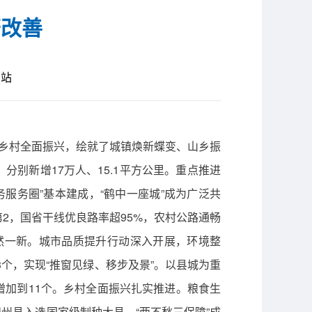
著改善
网站
和乡村全面振兴，绘就了城镇焕新蝶变、山乡振
分别新增17万人、15.1平方公里。重点推进
务服务圈”基本建成，“鹤中一座城”成为广泛共
2，国省干线优良路率超95%，农村公路通畅
焕然一新。城市品质提升行动深入开展，环境整
个，实现“推窗见绿、移步及景”。以县城为重
个增加到11个。乡村全面振兴扎实推进。粮食生
靖州县入选国家级制种大县。“两不愁三保障”成