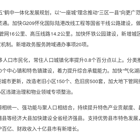
”鹤中一体化发展规划，以“一座城”理念推动“三区一县”向更广
通。加快G209怀化国际陆港改线工程等国省干线公路建设，做
管网16公里、高压线路14.2公里。加快怀铁公园建设，新增
机制。新增政务服务跨域通办事项20项。
移人口市民化，常住人口城镇化率提升0.8个百分点以上。分类
0个中心镇和特色镇建设，着力提升综合承载能力。加快“气化湖南
城市更新，改造老旧小区150个、危旧房500套，加大地下管网
小区违建治理和物业领域专项整治。
源相统一、强功能与聚人口相结合，持续提升特色产业贡献度、
浦县等经济大县加快建设全省经济强县。支持优势县市特色发展
DP百亿、财政收入十亿县市有新增长。