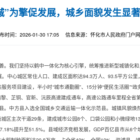
城”为擎促发展，城乡面貌发生显
布时间：2026-01-30 17:05
信息来源：怀化市人民政府门户
改善。我们坚持以鹤中一体化为核心引擎，统筹推进新型城镇化
中心城区常住人口、建成区面积达94.3万人、93.5平方公里，
共服务项目建设，半小时“城市通勤圈”、15分钟“便民生活圈”“政
黎、芷铜、官新、沅辰高速建成通车，高速公路通车里程全省第
示范县。中方县入选全国城乡交通运输一体化示范县。城镇风貌
城区主次干道29条，建成城市公园8个、口袋公园和小微绿地13
.18%提升至51.5%。县域经济竞相发展，GDP百亿县市从6
交水稻制种面积达20.8万亩，占全省40%、全国10%，溆浦县、