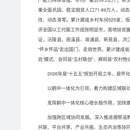
果全面巩固，稳定脱贫人口71.89万人，动
改、动态清零。累计建成乡村车间525家，
评全国以工代赈工作成效明显市，易地扶贫
证，沅陵县、辰溪县、溆浦县、新晃县、洪
“怀乡怀品”走出国门、走俏世界。累计建成省级
自”模式、会同县“五村联创”、麻阳县“农
2026年是“十五五”规划开局之年，是
以鹤中一体化为引领，着力构建区域联
发挥鹤中一体化核心增长极作用，加快
加强跨区域协同发展。深入推进湘鄂渝
共联、平台共享、产业共振、生态共治等协