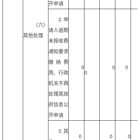
开申请
2.申
（六）
请人逾期
其他处理
未按收费
通知要求
缴纳费
0
0
0
用、行政
0
机关不再
处理其政
府信息公
开申请
3.其
0
0
0