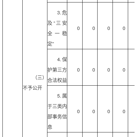
3.危
及“三安
0
0
0
0
全一稳
定”
4.保
护第三方
0
0
0
0
（三）
合法权益
不予公开
5.属
于三类内
0
0
0
0
部事务信
息