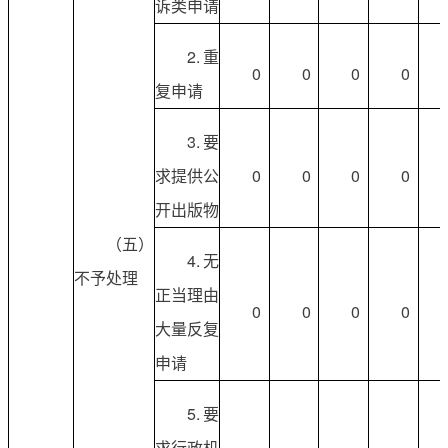
诉类申请
2.重
0
0
0
0
复申请
3.要
求提供公
0
0
0
0
开出版物
（五）
4.无
不予处理
正当理由
0
0
0
0
大量反复
申请
5.要
求行政机