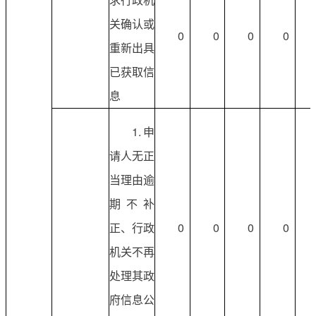
关确认或
0
0
0
0
重新出具
已获取信
息
1.申
请人无正
当理由逾
期不补
正、行政
0
0
0
0
机关不再
处理其政
府信息公