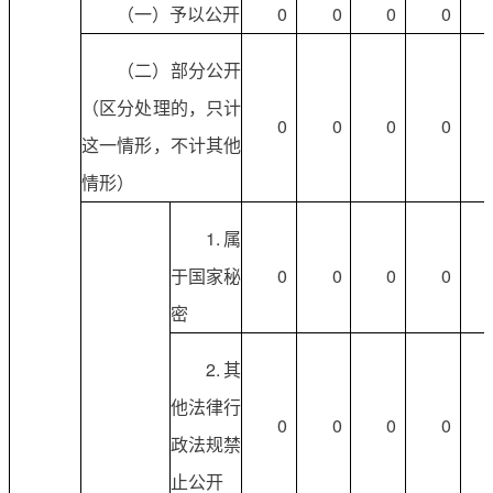
（一）予以公开
0
0
0
0
（二）部分公开
（区分处理的，只计
0
0
0
0
这一情形，不计其他
情形）
1.属
于国家秘
0
0
0
0
密
2.其
他法律行
0
0
0
0
政法规禁
止公开