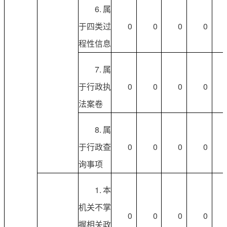
6.属
于四类过
0
0
0
0
程性信息
7.属
于行政执
0
0
0
0
法案卷
8.属
于行政查
0
0
0
0
询事项
1.本
机关不掌
0
0
0
0
握相关政