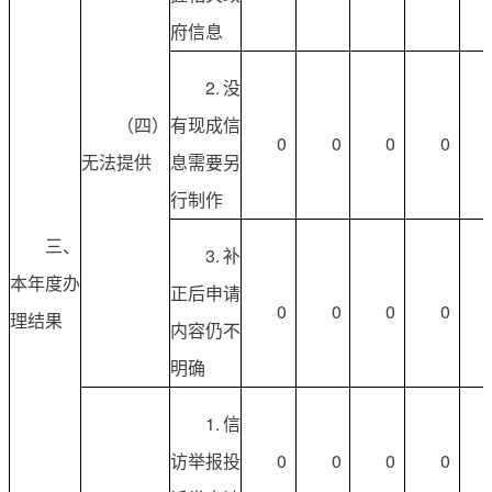
府信息
2.没
（四）
有现成信
0
0
0
0
无法提供
息需要另
行制作
三、
3.补
本年度办
正后申请
0
0
0
0
理结果
内容仍不
明确
1.信
访举报投
0
0
0
0