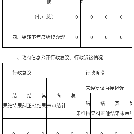
他
0
（七）总计
0
0
0
0
四、结转下年度继续办理
0
0
0
0
二、政府信息公开行政复议、行政诉讼情况
行政复议
行政诉讼
未经复议直接起诉
结
结
其
尚
总
结
结
其
果维持
果纠正
他结果
未审结
计
果维持
果纠正
他结果
未审
0
0
0
0
0
0
0
0
0