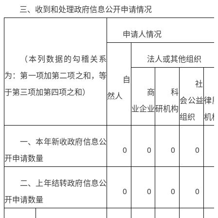
三、收到和处理政府信息公开申请情况
申请人情况
（本列数据的勾稽关系
法人或其他组织
为：第一项加第二项之和，等
自
社
于第三项加第四项之和）
商
科
然人
会公益
律
业企业
研机构
组织
机
一、本年新收政府信息公
0
0
0
0
开申请数量
二、上年结转政府信息公
0
0
0
0
开申请数量