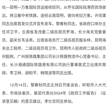
化—昆明—万象国际货运接续班列，从怀化国际陆港西货场驶
出，将沿着中老铁路，途经云南昆明，驶向老挝万象。许忠建
同志出席首发仪式并宣布发车。黎春秋同志，省政府口岸办主
任邓卫平，云南省发改委二级巡视员罗海，长沙海关党委委
员、副关长韦泳亮，云南省商务厅二级巡视员殷永林，昆明海
关总工程师、二级巡视员母卫华，昆明市人民政府二级巡视员
何毅刚，广州局铁路集团公司长沙铁路物流中心党委书记、主
任、长沙湘通国际铁路港有限公司执行董事曾武卫出席并致
辞。李卫林、胡和平、韩晓波等同志出席。
12月14日，黎春秋同志主持召开座谈会，听取市人大代
表、市政协委员、基层代表对2024年《政府工作报告》（征
求意见稿）的意见建议。李仕忠同志参加。