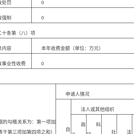
政处罚
0
政强制
0
二十条第（八）项
息内容
本年收费金额（单位：万元）
政事业性收费
0
申请人情况
法人或其他组织
据的勾稽关系为：第一项加
商
科
自
等于第三项加第四项之和）
社
法