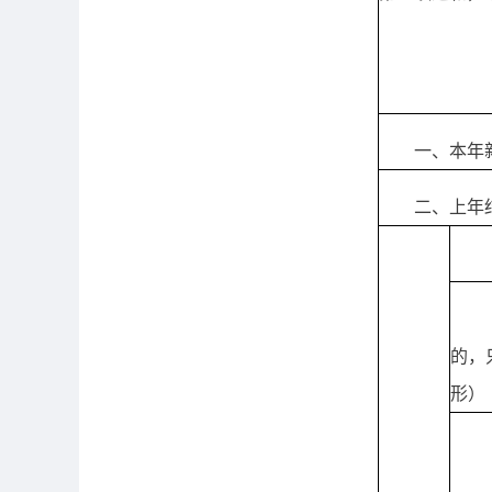
一、本年
二、上年
的，
形）