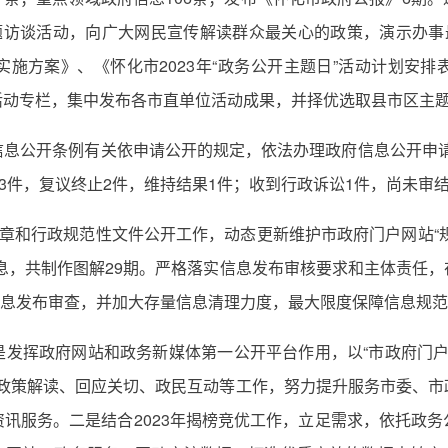
题访谈活动，向广大网民宣传解读群众最关心的政策，演示办事
施方案》、《怀化市2023年“政务公开主题日”活动计划安
活动专栏，集中发布各市直单位活动成果，并择优选取县市区主
息公开条例有关依申请公开的规定，依法办理政府信息公开申请。
3件，复议终止2件，维持结果1件；收到行政诉讼1件，尚未审
章和行政规范性文件公开工作，动态更新维护市政府门户网站“规
息，共制作图解29期。严格落实信息发布审核要求和主体责任
量信息发布审查，并加大存量信息清理力度，最大限度保障信息规
发挥政府网站和政务新媒体第一公开平台作用，以“市政府门户网
、政策解读、回应关切、政民互动等工作，努力提升服务市委、市
讯服务。二是结合2023年揭榜竞优工作，立足需求，依托政