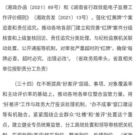
（湘政办函〔2021〕89号）和《湖南省行政效能电子监察工
作评价细则》（湘政务发〔2021〕13号），强化“红黄牌”个案
追查和责任追究。推动各地各部门建立和完善“红牌”案件分级
核查和上级复核回访、责任追究分类处理、与纪检监察机关联
动处置、公开通报等机制，对审批严重超时的“红牌”，确保“每
牌必查、超时必究、出错必改”。（省政务局牵头，省直相关
单位按职责分工负责）
（三十四）在不断提高“好差评”层级、事项、对象覆盖率
和主动评价率的基础上，推动各地各单位整合监管力量，将
“好差评”工作与政务大厅投诉处理机制、“办不成事”窗口建设
等有机融合，紧紧围绕企业群众“吐槽”和“差评”处置这个重
点，建立健全专员统筹监管、分工高效处置和领导审核把关机
制，实现每例“差评”核实到位、整改到位、反馈到位。（省政