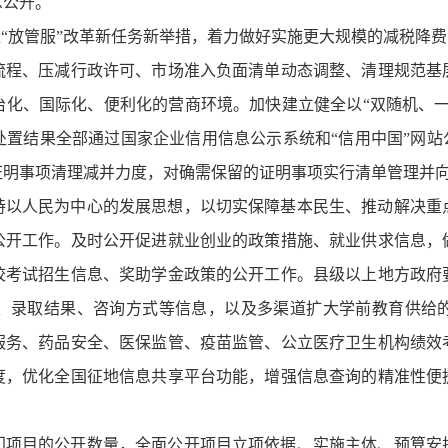
息公开。
“放管服”改革新任务新举措，着力做好实施更大规模的减税降费
流程、压减行政许可、市场准入负面清单动态调整、清理规范基
治化、国际化、便利化的营商环境。加快建立健全以“双随机、一
置结果全部通过国家企业信用信息公示系统和“信用中国”网站
证明事项清理减并力度，对确需保留的证明事项实行清单管理并
持以人民为中心的发展思想，以切实保障基本民生、推动解决重
公开工作。及时公开促进就业创业的政策措施、就业供求信息，
校考试招生信息、奖助学金政策的公开工作。县级以上地方政府
、录取结果、咨询方式等信息，以及多渠道扩大学前教育供给
服务、药品安全、医保监管、疫苗监管、公立医疗卫生机构绩效
度，优化全国征地信息共享平台功能，增强信息查询的精准性便
门项目的公开数量，全面公开项目立项依据、实施主体、预算安