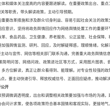
主体和媒体关注度高的内容要跟进解读。在重要政策出台、重点
把关等职责，带头解读政策，主动引导预期。
的重要改革措施和涉及群众切身利益、容易引起社会关注的政策
回应意识，坚持将政务舆情回应作为网络舆情处置工作的重要环
改革、食品药品、卫生健康、养老服务、公正监管、社会保障、
要加强舆情监测、研判、回应，及时解疑释惑，理顺情绪，化解
要主动与宣传、网信等相关部门联系沟通，完善重大政务舆情信
策简明问答、网络问政、政策进社区等方式，采用图片图表、
、多方位解读，真正让群众看得到、能理解。对专业性较强的政
热点，要主动快速引导、释放权威信号、正面回应疑虑，推动解
行公开
策预调微调透明度，出台和调整相关政策要加强与市场的沟通，
协会问计求策，使各项政策符合基本国情和客观实际，更接地气