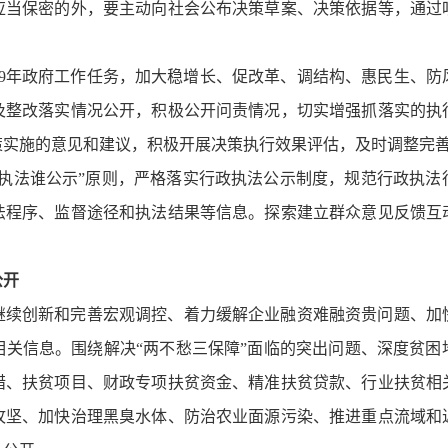
应当保密的外，要主动向社会公布决策草案、决策依据等，通过
019年政府工作任务，加大稳增长、促改革、调结构、惠民生、
及整改落实情况公开，积极公开问责情况，切实增强抓落实的执
策实施的意见和建议，积极开展决策执行效果评估，及时调整完
谁执法谁公示”原则，严格落实行政执法公示制度，规范行政执
法程序、监督途径和执法结果等信息。探索建立群众意见反馈互
公开
继续创新和完善宏观调控、着力缓解企业融资难融资贵问题、加
相关信息。围绕解决“两不愁三保障”面临的突出问题、深度贫困
措、扶贫项目、财政专项扶贫资金、精准扶贫贷款、行业扶贫相
攻坚、加快治理黑臭水体、防治农业面源污染、推进重点流域和