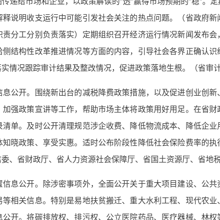
传递给市场和企业，以政策解读的"透"赢得市场预期的"稳"。
解释说明收支运行中可能引发社会关注的热点问题。（省政府新
职责分工分别负责落实）定期组织召开经济运行情况新闻发布会
给侧结构性改革推进情况等方面的内容，引导社会各界正确认识
落实情况跟踪审计结果及整改情况，促进政策落地生根。（省审
公开。围绕新出台的减税降费政策措施，以及促进创业创新
、加强政策宣讲等工作，帮助市场主体将政策用好用足。在省财
录清单。及时公开清理规范涉企收费、降低物流成本、降低企业
体知晓政策、享受实惠。适时公布阶段性降低社会保险费率的执
信委、省财政厅、省人力资源社会保障厅、省国土资源厅、省地
息公开。除涉密事项外，全面公开关于重大项目建设、公共
易等相关信息。特别是易地扶贫搬迁、重大水利工程、现代农业
息公开。将碳排放权、排污权、公立医院药品、医疗器械、林权