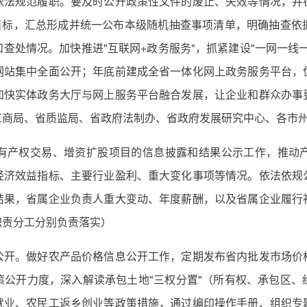
依法规范履职。要及时公开政策性文件的废止、失效等情况，并
盖目标，汇总形成并统一公布本级随机抽查事项清单，明确抽查依
查处情况。加快推进"互联网+政务服务"，抓紧建设"一网一线
网站集中全面公开；年底前建成全省一体化网上政务服务平台，
加快实体政务大厅与网上服务平台融合发展，让企业和群众办事
工商局、省质监局、省政府法制办、省政府发展研究中心、各市
产权交易、增资扩股项目的信息披露和结果公示工作，推动产
经济效益指标、主要行业盈利、重大变化事项等情况。依法依规
结果，省属企业负责人重大变动、年度薪酬，以及省属企业履行
职责分工分别负责落实）
。做好农产品价格信息公开工作，定期发布省内批发市场价
策公开力度，深入解读承包土地"三权分置"（所有权、承包区、
就业、农民工返乡创业等政策措施，通过编印操作手册、组织专