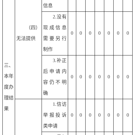
信息
2.没有
（四）
现成信息
0
0
0
0
0
0
0
无法提供
需要另行
制作
3.补正
三、
后申请内
本年
0
0
0
0
0
0
0
容仍不明
度办
确
理结
1.信访
果
举报投诉
0
0
0
0
0
0
0
类申请