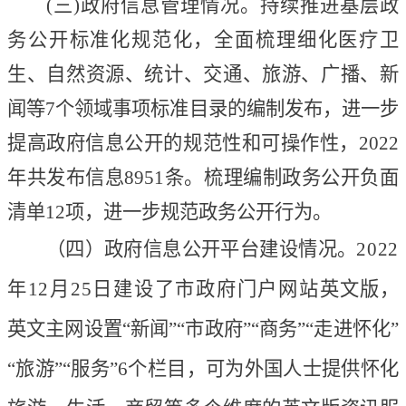
(三)政府信息管理情况。持续推进基层政
务公开标准化规范化，全面梳理细化医疗卫
生、自然资源、统计、交通
、
旅游、广播、新
闻等
7个领域事项标准目录的编制发布
，
进一步
提高政府信息公开的规范性和可操作性
，
2022
年共发布信息8951条。
梳理编制政务公开负面
清单
12项，进一步规范政务公开行为。
（
四
）
政府信息公开平台建设情况。
2022
年12月25日
建设
了
市政府门户网站
英文版
，
英文主网设置
“新闻”“
市政府
”“
商务
”“
走进怀化
”
“旅游”“服务”
6个栏目，可为
外国人士提供怀化