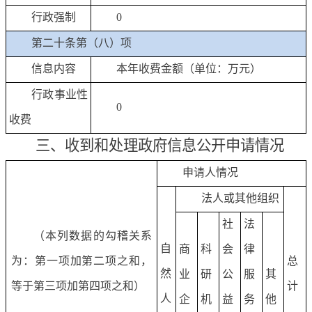
行政强制
0
第二十条第（八）项
信息内容
本年收费金额（单位：万元）
行政事业性
0
收费
三、收到和处理政府信息公开申请情况
申请人情况
法人或其他组织
社
法
（本列数据的勾稽关系
自
商
科
会
律
为：第一项加第二项之和，
总
然
业
研
公
服
其
等于第三项加第四项之和）
计
人
企
机
益
务
他