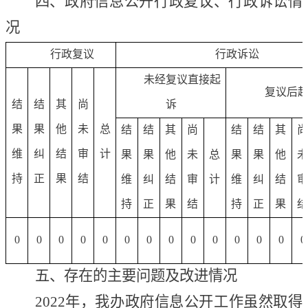
四、政府信息公开行政复议、行政诉讼情
况
行政复议
行政诉讼
未经复议直接起
复议后
结
结
其
尚
诉
果
果
他
未
总
结
结
其
尚
结
结
其
维
纠
结
审
计
果
果
他
未
总
果
果
他
持
正
果
结
维
纠
结
审
计
维
纠
结
持
正
果
结
持
正
果
0
0
0
0
0
0
0
0
0
0
0
0
0
0
五、存在的主要问题及改进情况
202
2
年，我办政府信息公开工作虽然取得