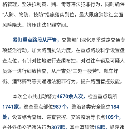
格管理，坚决抵制黄、赌、毒等违法犯罪行为，同时确保
“人防、物防、技防”措施落实到位，最大限度消除社会面
风险隐患、挤压违法犯罪空间。
交警部门深化夏季道路交通专
紧盯重点路段从严管，
项整治行动，加大路面执法力度，在重点路段科学设置盘
查点位，有针对性地进行查缉布控，对过往车辆及可疑人
员逐一进行细致检查，从严查处“三超一疲劳”、飙车炸
街、酒驾醉驾等交通违法犯罪行为，提升路面管控效能。
本次全市共出动警力
检查重点场所
4670余人次，
巡查重点部位
整治各类安全隐患
1741家，
987个，
184
设置综合查缉、巡查管控、交通整治等卡点
处，
105个，
查处各类交通违法行为
其中酒醉驾
抓获违
307起，
15起，