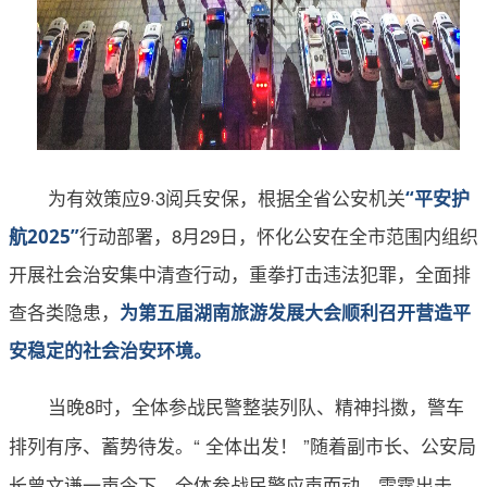
为有效策应9·3阅兵安保，根据全省公安机关
“平安护
行动部署，8月29日，怀化公安在全市范围内组织
航2025”
开展社会治安集中清查行动，重拳打击违法犯罪，全面排
查各类隐患，
为第五届湖南旅游发展大会顺利召开营造平
安稳定的社会治安环境。
当晚8时，全体参战民警整装列队、精神抖擞，警车
排列有序、蓄势待发。
“ 全体出发！ ”
随着副市长、公安局
长曾文谦一声令下，全体参战民警应声而动、
雷霆出击，