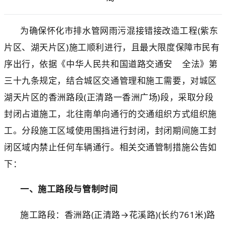
为确保怀化市排水管网
雨污混接错接
改造工程
(紫
东
片区、湖天片区
)施工
顺利进行，且最大限度保障市民有
序出行，依据《中华人民共和国道路交通安
全法》第
三十九条规定，结合城区交通管理和施工需要，对城区
湖天片区
的
香洲
路段
(正清路一
香洲广场
)段，采取分段
封闭占道施工
，北往南单向通行的交通组织方式组织施
工。
分
段施工区域
使用围挡进行封闭，封闭期间
施工封
闭区域内
禁止任何车辆通行。相关
交通管制措施公告如
下：
一、施工路段与管制时间
施工路段：
香洲
路
(正清路→
花溪
路
)(长约
76
1米)
路