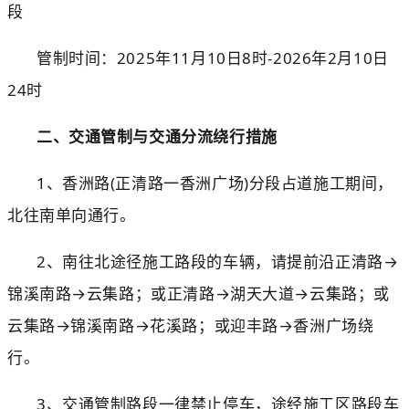
段
管制时间：
2025年1
1
月
10
日
8
时
-202
6
年
2
月
10
日
24时
二、交通管制与交通分流绕行措施
1、香洲路
(正清路一
香洲广场
)
分段占道施工期间，
北往南单向通行。
2、南往北途径施工路段的车辆，请提前沿正清路
→
锦溪南路
→
云集路；或
正清路
→
湖天大道
→
云集路；或
云集路
→
锦溪南路
→
花溪路；或迎丰路
→
香洲广场绕
行
。
3
、交通管制路段一律禁止停车，途经施工区路段车