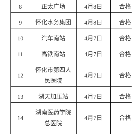
8
正太广场
4
月
8
日
合格
9
怀化水务集团
4
月
8
日
合格
10
汽车南站
4
月
7
日
合格
11
高铁南站
4
月
7
日
合格
怀化市第四人
12
4
月
7
日
合格
民医院
13
湖天加压站
4
月
7
日
合格
湖南医药学院
14
4
月
7
日
合格
总医院