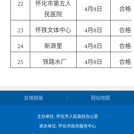
22
怀化市第五人
4
月
8
日
合格
民医院
23
怀铁文体中心
4
月
8
日
合格
24
新源里
4
月
8
日
合格
25
铁路水厂
4
月
8
日
合格
友情链接
网站地图
主办单位: 怀化市人民政府办公室
承办单位: 怀化市政务服务中心