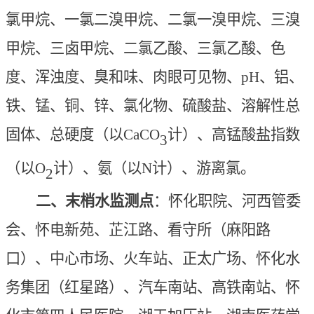
氯甲烷、一氯二溴甲烷、二氯一溴甲烷、三溴
甲烷、三卤甲烷、二氯乙酸、三氯乙酸、色
度、浑浊度、臭和味、肉眼可见物、pH、铝、
铁、锰、铜、锌、氯化物、硫酸盐、溶解性总
固体、总硬度（以CaCO
计）、高锰酸盐指数
3
（以O
计）、氨（以N计）、游离氯。
2
二、末梢水监测点
：怀化职院、河西管委
会、怀电新苑、芷江路、看守所（麻阳路
口）、中心市场、火车站、正太广场、怀化水
务集团（红星路）、汽车南站、高铁南站、怀