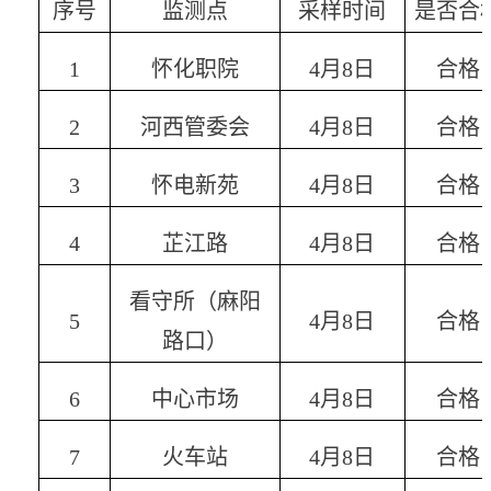
序号
监测点
采样时间
是否合
1
怀化职院
4
月
8
日
合格
2
河西管委会
4
月
8
日
合格
3
怀电新苑
4
月
8
日
合格
4
芷江路
4
月
8
日
合格
看守所（麻阳
5
4
月
8
日
合格
路口）
6
中心市场
4
月
8
日
合格
7
火车站
4
月
8
日
合格