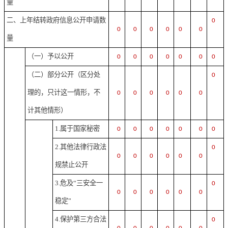
量
二、上年结转政府信息公开申请数
0
0
0
0
0
0
0
量
（一）予以公开
0
0
0
0
0
0
0
（二）部分公开
（区分处
0
理的，只计这一情形，不
0
0
0
0
0
0
计其他情形）
1.属于国家秘密
0
0
0
0
0
0
0
2.其他法律行政法
0
0
0
0
0
0
0
规禁止公开
3.危及“三安全一
0
0
0
0
0
0
0
稳定”
4.保护第三方合法
0