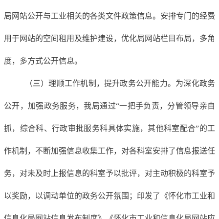
局
网站公开与工业相关的各类文件政策信息。
安排
专门的
经费
用于网站的空间租用及维护
建设，优化
局
网站栏目布局，多角
度，多方式公开信息。
（
三
）
理顺
工作
机制
，提升政务公开能力
。
为深化政务
公开，加强政务服务，
我
局
通过
“一把手负责，分管领导亲自
抓，综合科
、
行政审批服务科
具体实施，其他科室配合
”
的
工
作机制
，不断
加强信息收集工作，对各科室安排了信息报送
任
务
，对未及时上报信息的科室予以批评，对主动积极的科室予
以奖励，以调动单位的政务公开氛围；
印发了《怀化市
工业
和
信息化
局
网站信息发布制度》《怀化市
工业
和信息化
局
网站应