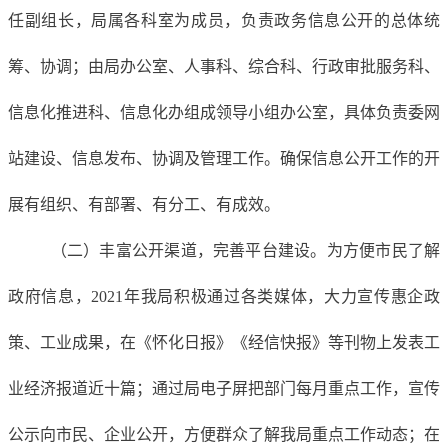
任副组长，
局
属各科室为成员，
负责政务信息公开的总体统
筹、
协调
；
由
局
办公室、人事科、综合科、
行政审批服务科、
信息化推进科、
信息化办组成领导小组办公室，具体负责委网
站建设、信息发布、协调及管理工作。
确保信息公开工作的开
展有组织、有部署、有分工、有成效。
（
二
）
丰富公开渠道，完善平台建设。
为
方便市民了解
政府信息
，
2021年
我
局
积极通过各类媒体，大力宣传惠企政
策、工业成果，在
《
怀化日报
》《经信快报》
等
刊物
上发表工
业经济报道
近十
篇
；
通过
局
电子屏把部门每月重点工作，宣传
公示向市民、企业公开，方便群众了解我
局
重点工作动态
；在