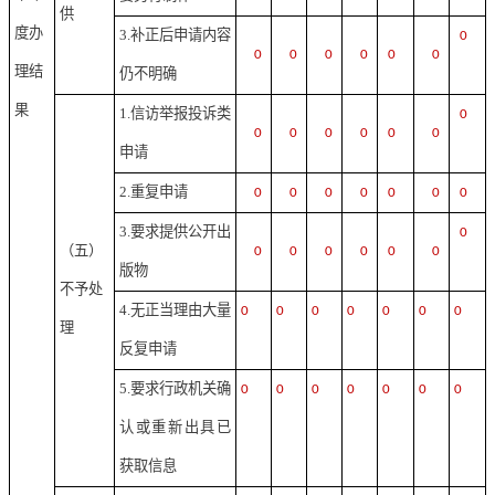
供
度办
3.补正后申请内容
0
0
0
0
0
0
0
理结
仍不明确
果
1.信访举报投诉类
0
0
0
0
0
0
0
申请
2.重复申请
0
0
0
0
0
0
0
3.要求提供公开出
0
（五）
0
0
0
0
0
0
版物
不予处
4.无正当理由大量
0
0
0
0
0
0
0
理
反复申请
5.要求行政机关确
0
0
0
0
0
0
0
认或重新出具已
获取信息