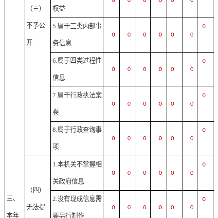
0
0
0
0
0
0
（三）
权益
不予公
5.属于三类内部事
0
0
0
0
0
0
0
开
务信息
6.属于四类过程性
0
0
0
0
0
0
0
信息
7.属于行政执法案
0
0
0
0
0
0
0
卷
8.属于行政查询事
0
0
0
0
0
0
0
项
1.本机关不掌握相
0
0
0
0
0
0
0
关政府信息
（四）
三、
2.没有现成信息需
0
无法提
0
0
0
0
0
0
本年
要另行制作