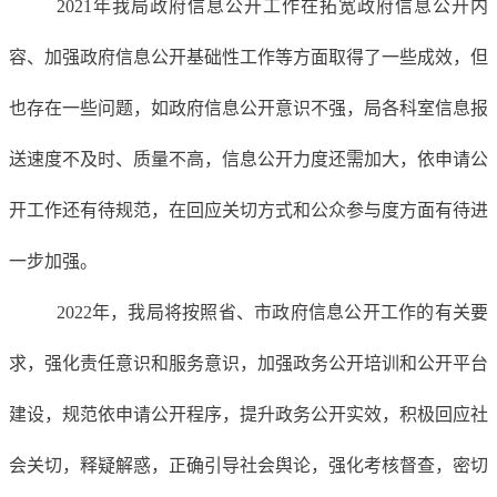
20
21
年我
局
政府信息公开工作在拓宽政府信息公开内
容、加强政府信息公开基础性工作等方面取得了
一些成效
，但
也存在一些问题
，如
政府信息公开意识
不
强
，
局
各科室信息报
送速度不及时、质量不高，
信息公开力度还需加大
，
依申请公
开工作还有待规范，在回应关切方式和公众参与度方面有待进
一步加强。
20
22
年，我
局
将按照省、市政府信息公开工作的
有关要
求
，强化责任意识和服务意识
，加强政务公开培训和公开平台
建设，规范依申请公开程序，提升政务公开实效，积极回应社
会关切，释疑解惑，正确引导社会舆论，强化考核督查，密切