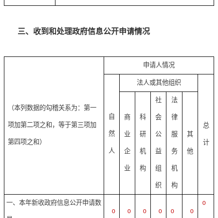
三、收到和处理政府信息公开申请情况
申请人情况
法人或其他组织
社
法
（本列数据的勾稽关系为：第一
自
商
科
会
律
项加第二项之和，等于第三项加
总
然
业
研
公
服
其
第四项之和）
计
人
企
机
益
务
他
业
构
组
机
织
构
一、本年新收政府信息公开申请数
0
0
0
0
0
0
0