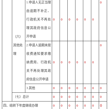
1.申请人无正当理
0
由逾期不补正、
行政机关不再处
0
0
0
0
0
0
理其政府信息公
开申请
（六）
其他处
2.申请人逾期未按
0
理
收费通知要求缴
纳费用、行政机
0
0
0
0
0
0
关不再处理其政
府信息公开申请
3.其他
0
0
0
0
0
0
0
（七）总计
0
0
0
0
0
0
0
0
四、结转下年度继续办理
0
0
0
0
0
0