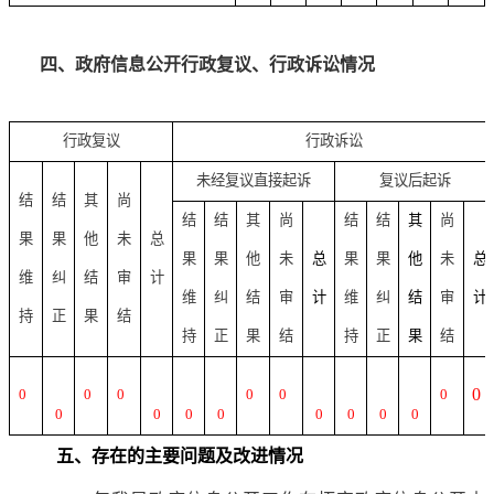
四、政府信息公开行政复议、行政诉讼情况
行政复议
行政诉讼
未经复议直接起诉
复议后起诉
结
结
其
尚
结
结
其
尚
结
结
其
尚
果
果
他
未
总
果
果
他
未
总
果
果
他
未
总
维
纠
结
审
计
维
纠
结
审
计
维
纠
结
审
计
持
正
果
结
持
正
果
结
持
正
果
结
0
0
0
0
0
0
0
0
0
0
0
0
0
0
0
五、存在的主要问题及改进情况