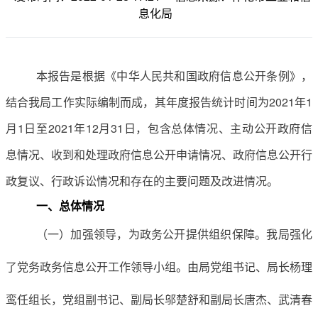
息化局
本报告是根据《中华人民共和国政府信息公开条例》，
结合我
局工作实际编制而成，其年度报告统计时间为
20
21
年
1
月1日至20
21
年
12月31日，包含总体情况、主动公开政府信
息情况、收到和处理政府信息公开申请情况、政府信息公开行
政复议、行政诉讼情况和存在的主要问题及改进情况。
一、总体情况
（
一
）
加强领导，为政务公开提供组织保障
。
我
局
强化
了党务政务信息公开工作领导小组。由
局
党组书记、
局长
杨理
鸾任组长，
党组副书记、
副
局长邬楚舒
和
副局长唐杰、武清春