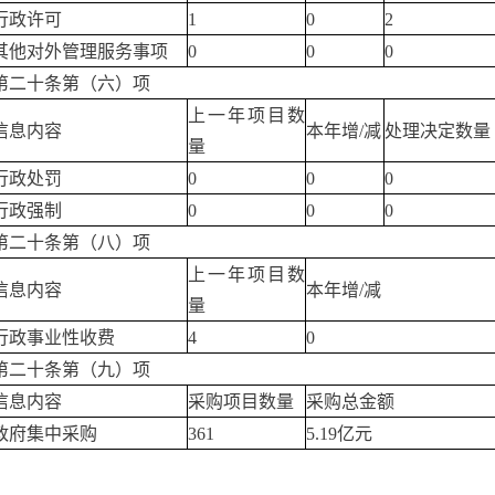
行政许可
1
0
2
其他对外管理服务事项
0
0
0
第二十条第（六）项
上一年项目数
信息内容
本年增/减
处理决定数量
量
行政处罚
0
0
0
行政强制
0
0
0
第二十条第（八）项
上一年项目数
信息内容
本年增/减
量
行政事业性收费
4
0
第二十条第（九）项
信息内容
采购项目数量
采购总金额
政府集中采购
361
5.19亿元