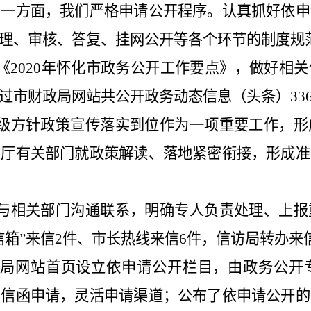
另一方面，我们严格申请公开程序。认真抓好依申
理、审核、答复、挂网公开等各个环节的制度规
《
20
20
年怀化市政务公开工作要点》，做好相关
过市财政局网站共公开政务动态信息
（头条）
33
级方针政策宣传落实到位作为一项重要工作，形
省厅有关部门就政策解读、落地紧密衔接，形成准
与相关部门沟通联系，明确专人负责处理、上报
信箱”来信
2
件、市长热线来信
6
件，信访
局转办
来
局网站首页设立依申请公开栏目，由政务公开
和信函申请，灵活申请渠道；公布了依申请公开的