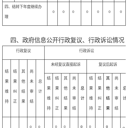
四、结转下年度继续办
0
0
0
0
0
0
0
理
四、政府信息公开行政复议、行政诉讼情况
行政复议
行政诉讼
未经复议直接起诉
复议后起诉
结
结
其
尚
结
结
其
尚
结
结
其
尚
果
果
他
未
总
果
果
他
未
总
果
果
他
未
总
维
纠
结
审
计
维
纠
结
审
计
维
纠
结
审
计
持
正
果
结
持
正
果
结
持
正
果
结
0
0
0
0
0
0
0