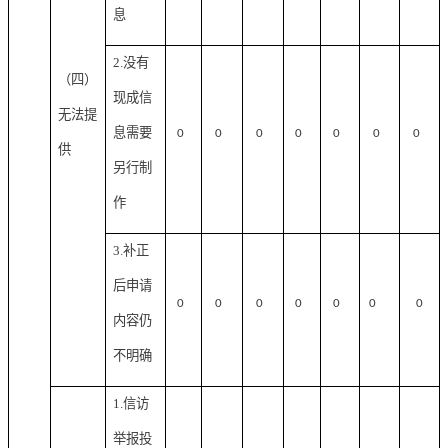
息
2.没有
（四）
现成信
无法提
息需要
0
0
0
0
0
0
0
供
另行制
作
3.补正
后申请
0
0
0
0
0
0
0
内容仍
不明确
1.信访
举报投