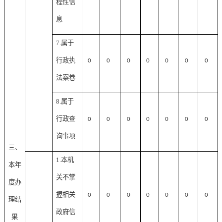
程性信
息
7.属于
行政执
0
0
0
0
0
0
0
法案卷
8.属于
行政查
0
0
0
0
0
0
0
询事项
三、
1.本机
本年
关不掌
度办
握相关
0
0
0
0
0
0
0
理结
政府信
果