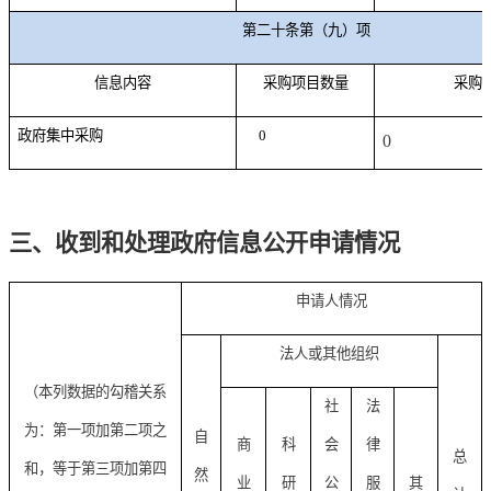
第二十条第（九）项
信息内容
采购项目数量
采购
政府集中采购
0
0
三、收到和处理政府信息公开申请情况
申请人情况
法人或其他组织
（本列数据的勾稽关系
社
法
为：第一项加第二项之
自
商
科
会
律
总
和，等于第三项加第四
然
业
研
公
服
其