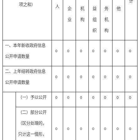
计
项之和）
人
企
机
益
务
他
业
构
组
机
织
构
一、本年新收政府信息
0
0
0
0
0
0
0
公开申请数量
二、上年结转政府信息
0
0
0
0
0
0
0
公开申请数量
（一）予以公开
0
0
0
0
0
0
0
（二）部分公开
（区分处理的，
0
0
0
0
0
0
0
只计这一情形，