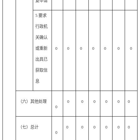
复申请
5.要求
行政机
关确认
或重新
0
0
0
0
0
0
0
出具已
获取信
息
（六）其他处理
0
0
0
0
0
0
0
（七）总计
0
0
0
0
0
0
0