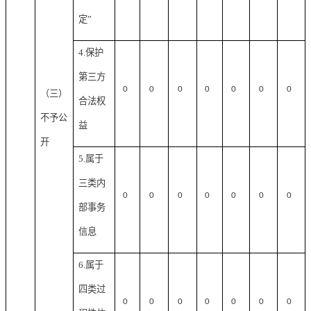
定”
4.保护
第三方
0
0
0
0
0
0
0
（三）
合法权
不予公
益
开
5.属于
三类内
0
0
0
0
0
0
0
部事务
信息
6.属于
四类过
0
0
0
0
0
0
0