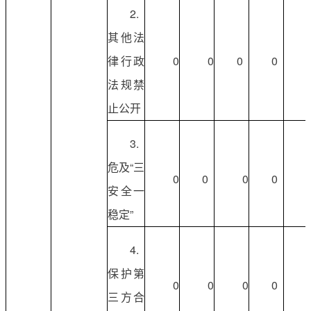
2.
其他法
律行政
0
0
0
0
法规禁
止公开
3.
危及“三
0
0
0
0
安全一
稳定”
4.
保护第
0
0
0
0
三方合