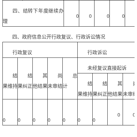
四、结转下年度继续办
0
0
0
0
理
四、政府信息公开行政复议、行政诉讼情况
行政复议
行政诉讼
未经复议直接起诉
结
结
其
尚
总
结
结
其
果维持
果纠正
他结果
未审结
计
果维持
果纠正
他结果
未审
0
0
0
0
0
0
0
0