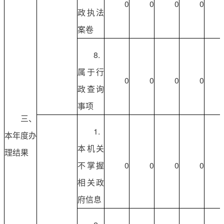
0
0
0
0
政执法
案卷
8.
属于行
0
0
0
0
政查询
事项
三、
1.
本年度办
本机关
理结果
不掌握
0
0
0
0
相关政
府信息