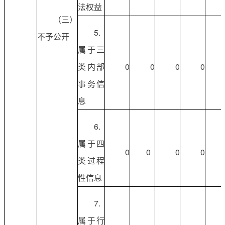
法权益
（三）
5.
不予公开
属于三
类内部
0
0
0
0
事务信
息
6.
属于四
0
0
0
0
类过程
性信息
7.
属于行