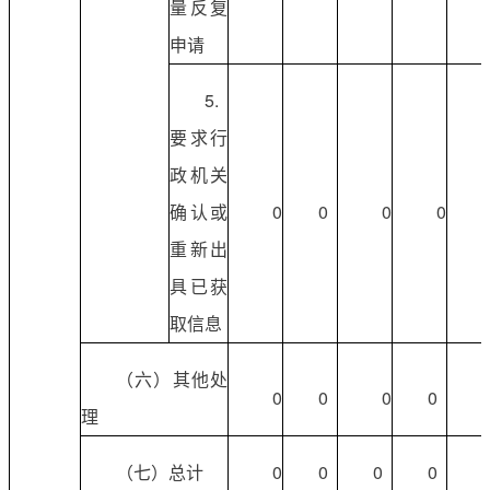
量反复
申请
5.
要求行
政机关
确认或
0
0
0
0
重新出
具已获
取信息
（六）其他处
0
0
0
0
理
（七）总计
0
0
0
0