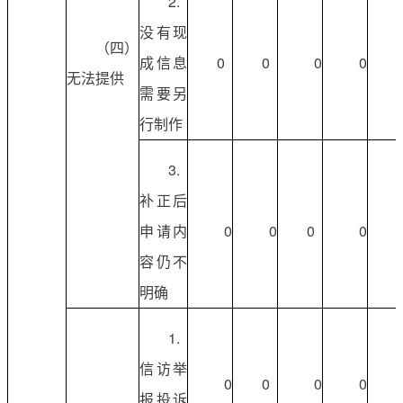
2.
没有现
（四）
成信息
0
0
0
0
无法提供
需要另
行制作
3.
补正后
申请内
0
0
0
0
容仍不
明确
1.
信访举
0
0
0
0
报投诉