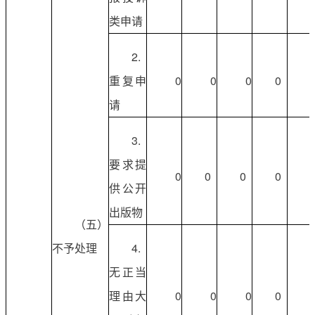
类申请
2.
重复申
0
0
0
0
请
3.
要求提
0
0
0
0
供公开
出版物
（五）
不予处理
4.
无正当
理由大
0
0
0
0