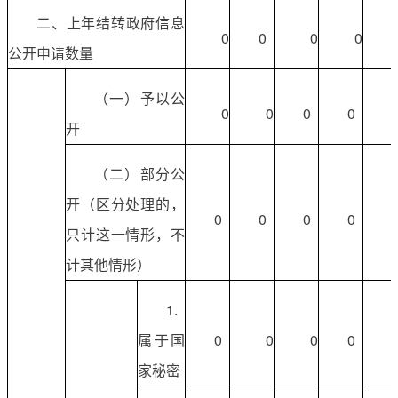
二、上年结转政府信息
0
0
0
0
公开申请数量
（一）予以公
0
0
0
0
开
（二）部分公
开（区分处理的，
0
0
0
0
只计这一情形，不
计其他情形）
1.
属于国
0
0
0
0
家秘密