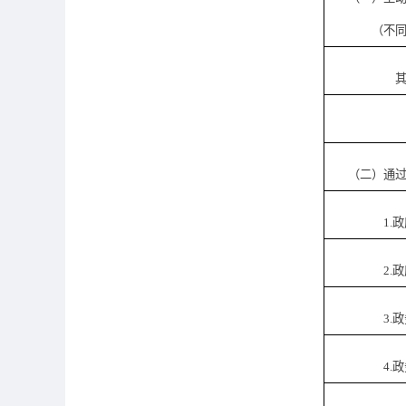
（不同渠道
其中：主
制发规
（二）通过不
1.政府公
2.政府网
3.政务微
4.政务微