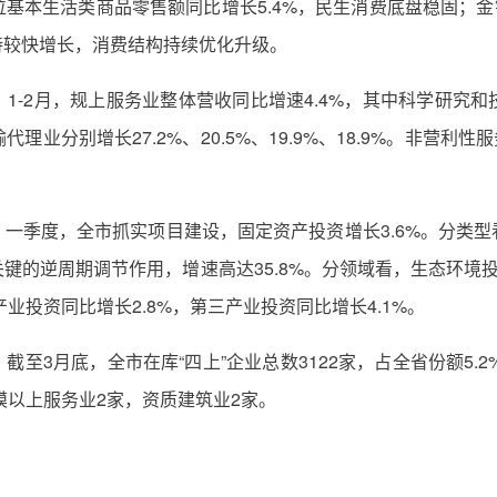
基本生活类商品零售额同比增长5.4%，民生消费底盘稳固；金银
持较快增长，消费结构持续优化升级。
1-2月，规上服务业整体营收同比增速4.4%，其中科学研究
分别增长27.2%、20.5%、19.9%、18.9%。非营利性服
一季度，全市抓实项目建设，固定资产投资增长3.6%。分类
的逆周期调节作用，增速高达35.8%。分领域看，生态环境投资增
业投资同比增长2.8%，第三产业投资同比增长4.1%。
3月底，全市在库“四上”企业总数3122家，占全省份额5.2%
模以上服务业2家，资质建筑业2家。