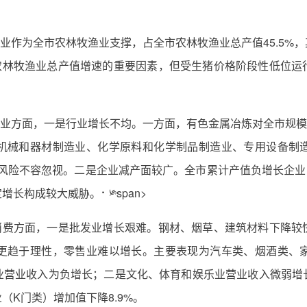
牧业作为全市农林牧渔业支撑，占全市农林牧渔业总产值45.5%
市农林牧渔业总产值增速的重要因素，但受生猪价格阶段性低位
工业方面，一是行业增长不均。一方面，有色金属冶炼对全市规模工
机械和器材制造业、化学原料和化学制品制造业、专用设备制
风险不容忽视。二是企业减产面较广。全市累计产值负增长企业占
长构成较大威胁。⠂༯span>
。消费方面，一是批发业增长艰难。钢材、烟草、建筑材料下降较
更趋于理性，零售业难以增长。主要表现为汽车类、烟酒类、
业营业收入为负增长；二是文化、体育和娱乐业营业收入微弱增
K门类）增加值下降8.9%。