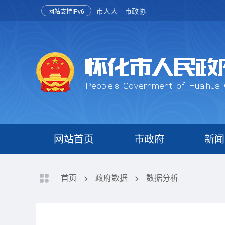
市人大
市政协
网站支持IPv6
网站首页
市政府
新闻
首页
>
政府数据
>
数据分析