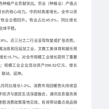
特色种植产业贡献突出。农业（种植业）产值占
度增长的核心动力。中药材高速增长。全市以茯
牧业企稳回升。牧业占比45.5%，同比增长
下总体平稳。
.9%，近三分之二行业呈现恢复或扩张态势。
金属冶炼和压延加工业、文教工美体育和娱乐用
长15.7%，对全市规模工业增长提供了重要
；规模工业企业流动资产396.52亿元、增长
、联动、延伸。
月同比增长1.3%，消费市场回暖势头持续显
数字经济与居民生活深度融合，通讯信息服务类
新等稳消费政策落地见效，有效带动重点商品销