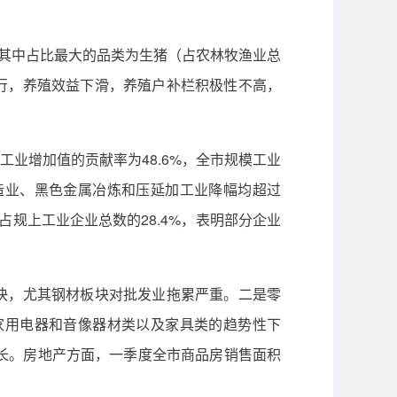
，其中占比最大的品类为生猪（占农林牧渔业总
运行，养殖效益下滑，养殖户补栏积极性不高，
业增加值的贡献率为48.6%，全市规模工业
造业、黑色金属冶炼和压延加工业降幅均超过
规上工业企业总数的28.4%，表明部分企业
快，尤其钢材板块对批发业拖累严重。二是零
家用电器和音像器材类以及家具类的趋势性下
长。房地产方面，一季度全市商品房销售面积