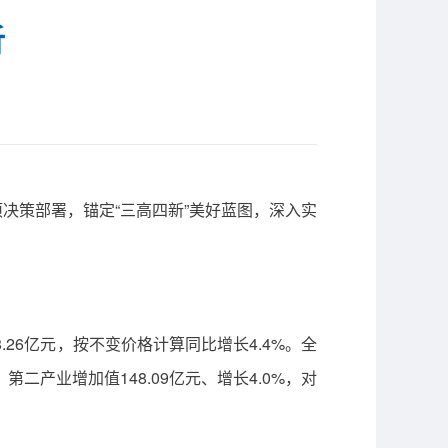
析
决策部署，锚定“三高四新”美好蓝图，深入实
26亿元，按不变价格计算同比增长4.4%。全
；第二产业增加值148.09亿元、增长4.0%，对