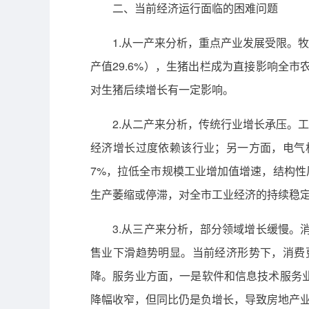
二、当前经济运行面临的困难问题
1.从一产来分析，重点产业发展受限。
产值29.6%），生猪出栏成为直接影响全
对生猪后续增长有一定影响。
2.从二产来分析，传统行业增长承压。
经济增长过度依赖该行业；另一方面，电气
7%，拉低全市规模工业增加值增速，结构性
生产萎缩或停滞，对全市工业经济的持续稳定增
3.从三产来分析，部分领域增长缓慢
售业下滑趋势明显。当前经济形势下，消费
降。服务业方面，一是软件和信息技术服务
降幅收窄，但同比仍是负增长，导致房地产业（