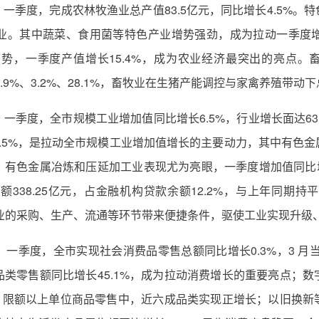
一季度，完成农林牧渔业总产值83.5亿元，同比增长4.5%。
主要行业。其中蔬菜、食用菌等特色产业增势强劲，成为拉动一季
，一季度产值增长15.4%，成为农业经济最突出的亮点。畜
.9%、3.2%、28.1%，畜牧业在生猪产能调控与家禽养殖带动
一季度，全市规模工业增加值同比增长6.5%，行业增长面达63
.5%，是拉动全市规模工业增加值增长的主要动力，其中有色
有色金属冶炼和压延加工业表现尤为亮眼，一季度增加值同比增
38.25亿元，占金融机构贷款余额12.2%，与上年同期持平
工业的采购、生产、流通等环节带来便捷条件，驱使工业实现升级
一季度，全市实现社会消费品零售总额同比增长0.3%，3 月当
类零售额同比增长45.1%，成为拉动消费增长的重要亮点；
好。限额以上单位商品零售中，近六成品类实现正增长；以旧换