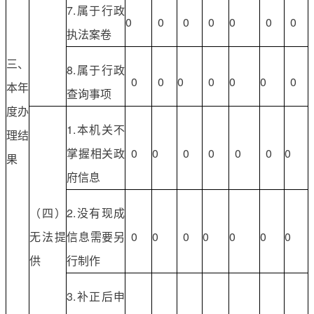
7.属于行政
0
0
0
0
0
0
0
执法案卷
三、
8.属于行政
0
0
0
0
0
0
0
本年
查询事项
度办
1.本机关不
理结
掌握相关政
0
0
0
0
0
0
0
果
府信息
（四）
2.没有现成
无法提
信息需要另
0
0
0
0
0
0
0
供
行制作
3.补正后申