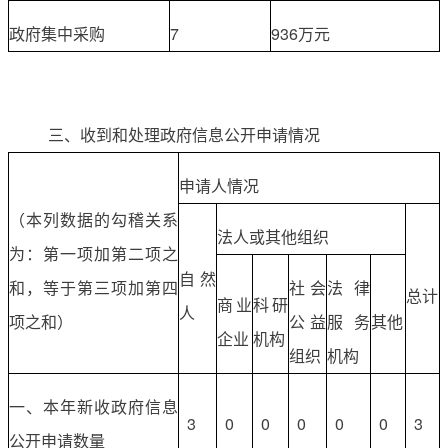
政府集中采购
7
936万元
三、收到和处理政府信息公开申请情况
申请人情况
（本列数据的勾稽关系
法人或其他组织
为：第一项加第二项之
自然
和，等于第三项加第四
社会
法律
总计
商业
科研
人
项之和）
公益
服务
其他
企业
机构
组织
机构
一、本年新收政府信息
3
0
0
0
0
0
3
公开申请数量