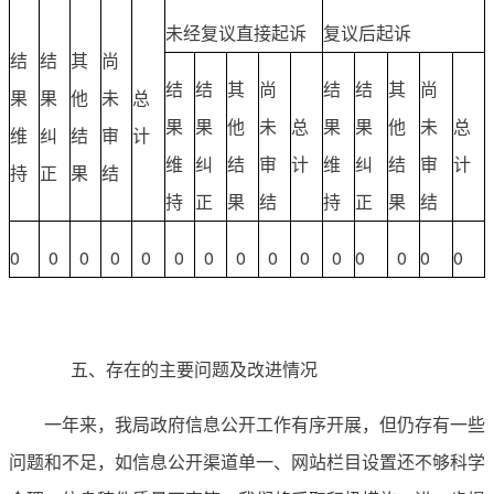
未经复议直接起诉
复议后起诉
结
结
其
尚
结
结
其
尚
结
结
其
尚
果
果
他
未
总
果
果
他
未
总
果
果
他
未
总
维
纠
结
审
计
维
纠
结
审
计
维
纠
结
审
计
持
正
果
结
持
正
果
结
持
正
果
结
0
0
0
0
0
0
0
0
0
0
0
0
0
0
0
五、存在的主要问题及改进情况
一年来，我局政府信息公开工作有序开展，但仍存有一些
问题和不足，如信息公开渠道单一、网站栏目设置还不够科学