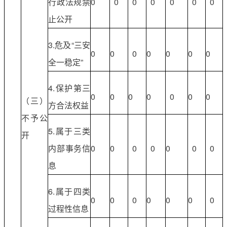
行政法规禁
0
0
0
0
0
0
0
止公开
3.危及“三安
0
0
0
0
0
0
0
全一稳定”
4.保护第三
0
0
0
0
0
0
0
（三）
方合法权益
不予公
5.属于三类
开
内部事务信
0
0
0
0
0
0
0
息
6.属于四类
0
0
0
0
0
0
0
过程性信息