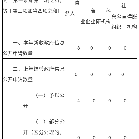
为：第一项加第二项之和，
自
社
等于第三项加第四项之和）
商
科
然人
会公益
律服
业企业
研机构
组织
机构
一、本年新收政府信息
8
0
0
0
公开申请数量
二、上年结转政府信息
0
0
0
0
公开申请数量
（一）予以公
4
0
0
0
开
（二）部分公
开（区分处理的，
0
0
0
0