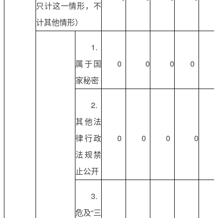
只计这一情形，不
计其他情形）
1.
属于国
0
0
0
0
家秘密
2.
其他法
律行政
0
0
0
0
法规禁
止公开
3.
危及“三