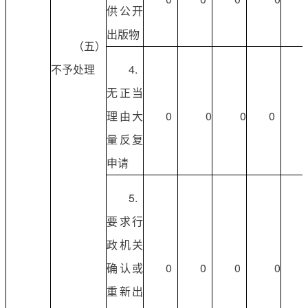
供公开
出版物
（五）
不予处理
4.
无正当
理由大
0
0
0
0
量反复
申请
5.
要求行
政机关
确认或
0
0
0
0
重新出