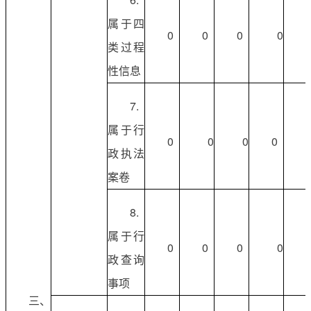
属于四
0
0
0
0
类过程
性信息
7.
属于行
0
0
0
0
政执法
案卷
8.
属于行
0
0
0
0
政查询
事项
三、