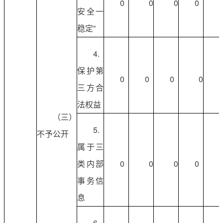
0
0
0
0
安全一
稳定”
4.
保护第
0
0
0
0
三方合
法权益
（三）
5.
不予公开
属于三
类内部
0
0
0
0
事务信
息
6.