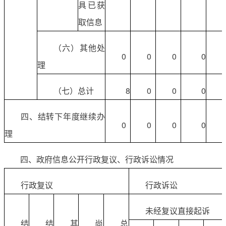
具已获
取信息
（六）其他处
0
0
0
0
理
（七）总计
8
0
0
0
四、结转下年度继续办
0
0
0
0
理
四、政府信息公开行政复议、行政诉讼情况
行政复议
行政诉讼
未经复议直接起诉
结
结
其
尚
总