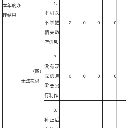
1.
本年度办
本机关
理结果
不掌握
2
0
0
0
相关政
府信息
2.
没有现
（四）
成信息
0
0
0
0
无法提供
需要另
行制作
3.
补正后