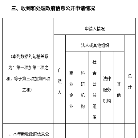
三、收到和处理政府信息公开申请情况
申请人情况
法人或其他组织
（本列数据的勾稽关系
社
为：第一项加第二项之
自
商
科
会
总
和，等于第三项加第四项
法律
然
业
研
公
其
计
之和）
服务
人
企
机
益
他
机构
业
构
组
织
一、本年新收政府信息公