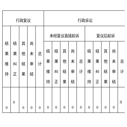
行政复议
行政诉讼
未经复议直接起诉
复议后起诉
结
结
其
尚
结
结
其
尚
结
结
其
尚
果
果
他
未
总
果
果
他
未
总
果
果
他
未
总
维
纠
结
审
计
维
纠
结
审
计
维
纠
结
审
计
持
正
果
结
持
正
果
结
持
正
果
结
0
0
0
0
0
0
0
0
0
0
0
0
0
0
0