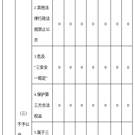
2.其他法
律行政法
0
0
0
0
0
0
0
规禁止公
开
3.危及
“三安全
0
0
0
0
0
0
0
一稳定”
4.保护第
三方合法
0
0
0
0
0
0
0
（三）
权益
不予公
5.属于三