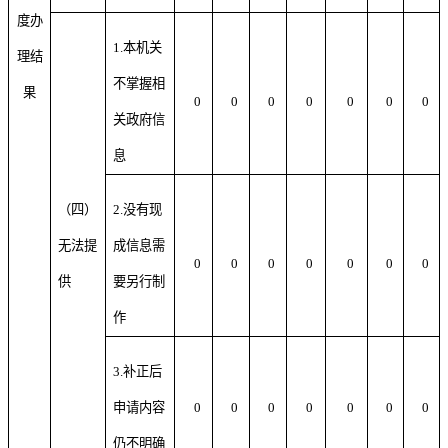
度办
1.本机关
理结
不掌握相
果
0
0
0
0
0
0
0
关政府信
息
（四）
2.没有现
无法提
成信息需
0
0
0
0
0
0
0
供
要另行制
作
3.补正后
申请内容
0
0
0
0
0
0
0
仍不明确