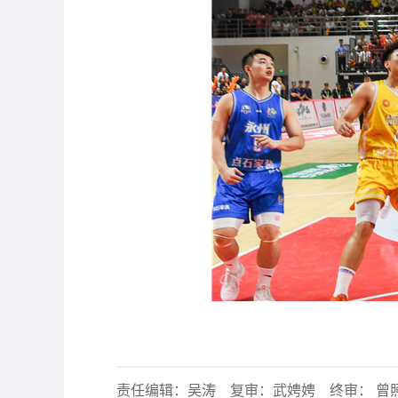
责任编辑：吴涛 复审：武娉娉 终审： 曾