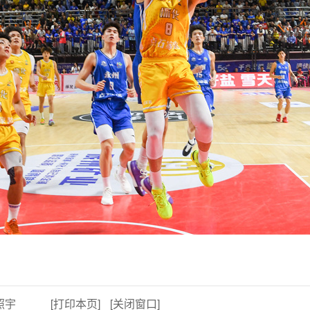
照宇
[打印本页]
[关闭窗口]