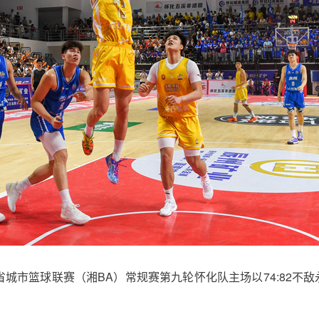
省城市篮球联赛（湘BA）常规赛第九轮怀化队主场以74:82不