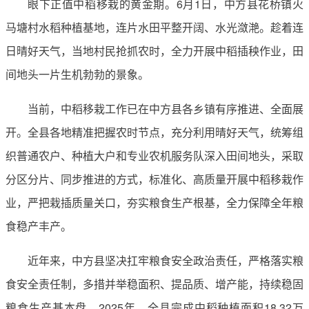
眼下正值中稻移栽的黄金期。6月1日，中方县花桥镇火
马塘村水稻种植基地，连片水田平整开阔、水光潋滟。趁着连
日晴好天气，当地村民抢抓农时，全力开展中稻插秧作业，田
间地头一片生机勃勃的景象。
当前，中稻移栽工作已在中方县各乡镇有序推进、全面展
开。全县各地精准把握农时节点，充分利用晴好天气，统筹组
织普通农户、种植大户和专业农机服务队深入田间地头，采取
分区分片、同步推进的方式，标准化、高质量开展中稻移栽作
业，严把栽插质量关口，夯实粮食生产根基，全力保障全年粮
食稳产丰产。
近年来，中方县坚决扛牢粮食安全政治责任，严格落实粮
食安全责任制，多措并举稳面积、提品质、增产能，持续稳固
粮食生产基本盘。2025年，全县完成中稻种植面积18.32万