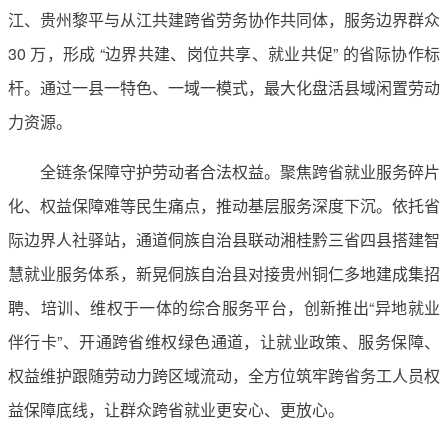
江、贵州黎平与从江共建跨省劳务协作共同体，服务边界群众
30 万，形成 “边界共建、岗位共享、就业共促” 的省际协作标
杆。通过一县一特色、一域一模式，最大化盘活县域闲置劳动
力资源。
全链条保障守护劳动者合法权益。聚焦跨省就业服务碎片
化、权益保障难等民生痛点，推动基层服务深度下沉。依托省
际边界人社驿站，通道侗族自治县联动湘桂黔三省四县搭建智
慧就业服务体系，新晃侗族自治县对接贵州铜仁多地建成集招
聘、培训、维权于一体的综合服务平台，创新推出“异地就业
伴行卡”、开通跨省维权绿色通道，让就业政策、服务保障、
权益维护跟随劳动力跨区域流动，全方位筑牢跨省务工人员权
益保障底线，让群众跨省就业更安心、更放心。