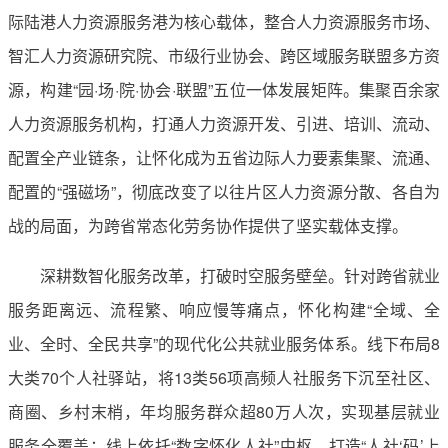
际陆港人力资源服务港为核心载体，整合人力资源服务市场、
智汇人力资源研究院、市级行业协会、跨区域服务联盟多方资
源，构建“园·场·院·协会·联盟”五位一体发展矩阵。集聚百余家
人力资源服务机构，打通人力资源开发、引进、培训、流动、
配置全产业链条，让怀化成为五省边际人力要素集聚、流通、
配置的“强磁场”，彻底改变了以往片区人力资源分散、各自为
战的局面，为跨省常态化劳务协作提供了坚实载体支撑。
深耕数智化服务改革，打破时空服务壁垒。针对跨省就业
服务距离远、流程繁、响应慢等痛点，怀化构建“全域、全
业、全时、全民共享”的现代化公共就业服务体系。线下布局8
大类70个人社驿站，将13类56项高频人社服务下沉至社区、
商圈、乡村末梢，年均服务群众超80万人次，实现基层就业
服务全覆盖；线上依托“数字怀化人社”中枢，打造“人社‘码’上