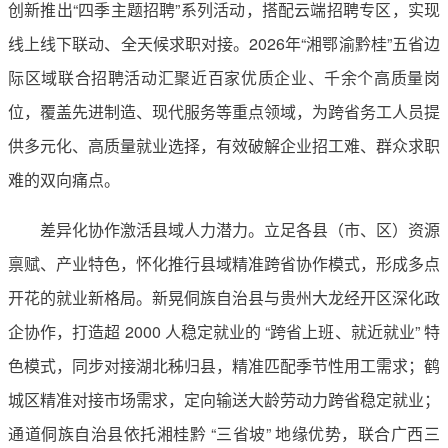
创新推出“四季主题招聘”系列活动，搭配云端招聘专区，实现
线上线下联动、全天候求职对接。2026年“湘鄂渝黔桂”五省边
际区域联合招聘活动汇聚近百家优质企业、千余个高质量岗
位，覆盖先进制造、现代服务等重点领域，为跨省务工人员提
供多元化、高质量就业选择，有效破解企业招工难、群众求职
难的双向痛点。
差异化协作激活县域人力潜力。立足各县（市、区）资源
禀赋、产业特色，怀化推行县域精准跨省协作模式，形成多点
开花的就业新格局。新晃侗族自治县与贵州大龙经开区深化政
企协作，打造超 2000 人稳定就业的 “跨省上班、就近就业” 特
色模式，同步对接湖北秭归县，精准匹配季节性用工需求；鹤
城区精准对接市场需求，定向输送大龄劳动力跨省稳定就业；
通道侗族自治县依托湘桂黔 “三省坡” 地缘优势，联合广西三