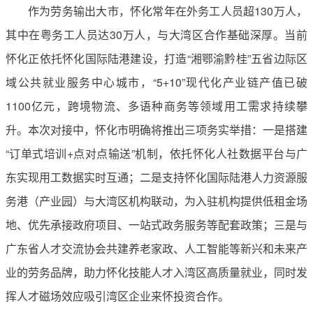
作为劳务输出大市，怀化常年在外务工人员超130万人，
其中在粤务工人员达30万人，与大湾区合作基础深厚。当前
怀化正依托怀化国际陆港建设，打造“湘鄂渝黔桂”五省边际区
域公共就业服务中心城市，“5+10”现代化产业链产值已破
1100亿元，跨境物流、多语种商务等领域用工需求持续攀
升。本次对接中，怀化市明确将推出三项务实举措：一是搭建
“订单式培训+点对点输送”机制，依托怀化人社数据平台与广
东实现用工数据实时互通；二是支持怀化国际陆港人力资源服
务港（产业园）与大湾区机构联动，为入驻机构提供低租金场
地、优先承接政府项目、一站式政务服务等配套政策；三是与
广东省人才交流协会共建养老家政、人工智能等新兴和未来产
业的劳务品牌，助力怀化技能人才入湾区高质量就业，同时发
挥人才磁场效应吸引湾区企业来怀投资合作。