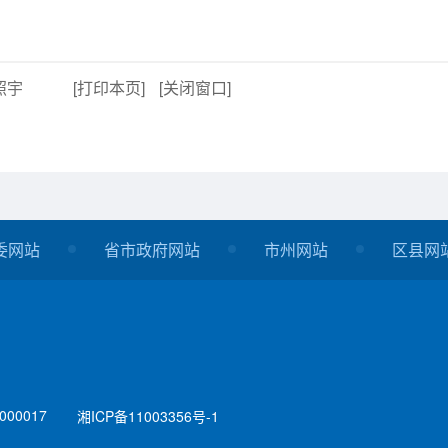
照宇
[打印本页]
[关闭窗口]
委网站
省市政府网站
市州网站
区县网
00017
湘ICP备11003356号-1