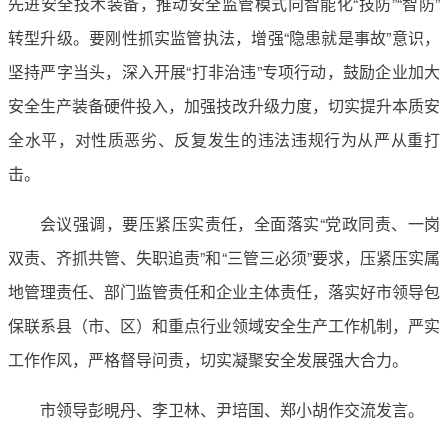
先进安全技术装备，推动安全监管模式向智能化“技防”“智防”
转型升级。要刚性抓实监管执法，增强“隐患就是事故”意识，
坚持严字当头，深入开展“打非治违”专项行动，鼓励企业加大
安全生产装备硬件投入，加强技改升级力度，切实提升本质安
全水平，对性质恶劣、反复发生的违法违规行为从严从重打
击。
会议强调，要压紧压实责任，全面落实“党政同责、一岗
双责、齐抓共管、失职追责”和“三管三必须”要求，压紧压实属
地管理责任、部门监管责任和企业主体责任，落实好市领导包
保联系县（市、区）和重点行业领域安全生产工作机制，严实
工作作风，严格督导问责，切实凝聚安全发展强大合力。
市领导彭晛丹、李卫林、尹培国、郑小胡作交流发言。