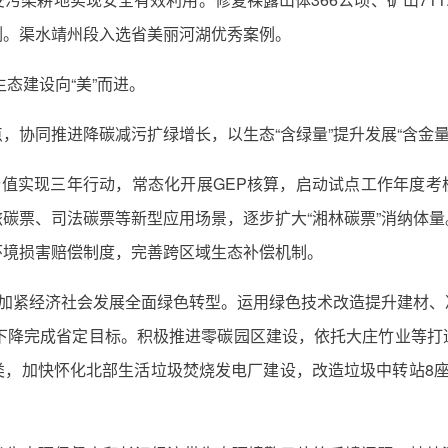
例。渠水靖州段入选省美丽河湖优秀案例。
生态建设向“美”而进。
，协同推进降碳减污扩绿增长，以生态“含绿量”提升发展“含金量
价值实现三年行动，常态化开展GEP核算，启动试点工作年度考
碳票、司法碳票等新型应用场景，逐步扩大“湘林碳票”消纳体
环境损害赔偿制度，完善跨区域生态补偿机制。
，加紧经济社会发展全面绿色转型。运用绿色技术改造提升建材
放下降完成省定目标。积极推进零碳园区建设，依托大庄竹业等
，加快怀化北部生活垃圾焚烧发电厂建设，改造垃圾中转站8座