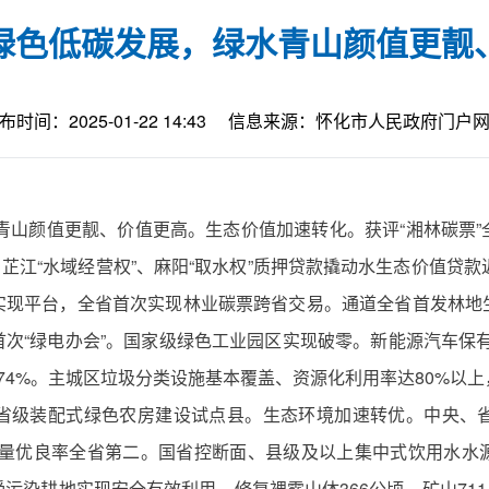
绿色低碳发展，绿水青山颜值更靓
布时间：2025-01-22 14:43
信息来源：怀化市人民政府门户
水青山颜值更靓、价值更高。生态价值加速转化。获评“湘林碳票
%。芷江“水域经营权”、麻阳“取水权”质押贷款撬动水生态价值贷
实现平台，全省首次实现林业碳票跨省交易。通道全省首发林地
次“绿电办会”。国家级绿色工业园区实现破零。新能源汽车保有量
达74%。主城区垃圾分类设施基本覆盖、资源化利用率达80%
省级装配式绿色农房建设试点县。生态环境加速转优。中央、
气质量优良率全省第二。国省控断面、县级及以上集中式饮用水
污染耕地实现安全有效利用。修复裸露山体366公顷、矿山711