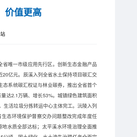
、价值更高
网站
”全省唯一市级应用先行区。创新生态金融产品
款近20亿元。辰溪入列全省水土保持项目碳汇交
生态系统碳汇权证与林业碳券，推出全省首个
达2.1万辆、增长53%。城镇绿色建筑面积
以上，生活垃圾分拣转运中心主体完工。沅陵入列
省生态环境保护督察交办问题整改完成年度任
水源地水质全部达标；太平溪水环境治理全面推
.5公顷，国土绿化、水土流失治理任务全面完