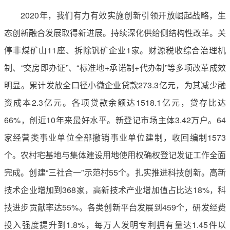
2020年，我们有力有效实施创新引领开放崛起战略，生
态创新融合发展取得新进展。持续深化供给侧结构性改革。关
停非煤矿山11座、拆除钒矿企业1家。财源税收综合治理机
制、“交房即办证”、“标准地+承诺制+代办制”等多项改革成效
明显。累计发放全口径小微企业贷款273.3亿元，为其减少融
资成本2.3亿元。各项贷款余额达1518.1亿元，贷存比达
66%，创近10年来最好水平。新登记市场主体3.42万户。64
家经营类事业单位全部撤销事业单位建制，收回编制1573
个。农村宅基地与集体建设用地使用权确权登记发证工作全面
完成。创建“三社合一”示范村55个。扎实推进科技创新。高新
技术企业增加到368家，高新技术产业增加值占比达18%，科
技进步贡献率达55%。各类创新平台发展到459个，研发经费
投入强度提升到1.8%，每万人发明专利拥有量达1.45件以