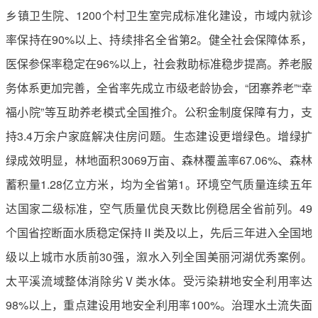
乡镇卫生院、1200个村卫生室完成标准化建设，市域内就诊
率保持在90%以上、持续排名全省第2。健全社会保障体系，
医保参保率稳定在96%以上，社会救助标准稳步提高。养老服
务体系更加完善，全省率先成立市级老龄协会，“团寨养老”“幸
福小院”等互助养老模式全国推介。公积金制度保障有力，支
持3.4万余户家庭解决住房问题。生态建设更增绿色。增绿扩
绿成效明显，林地面积3069万亩、森林覆盖率67.06%、森林
蓄积量1.28亿立方米，均为全省第1。环境空气质量连续五年
达国家二级标准，空气质量优良天数比例稳居全省前列。49
个国省控断面水质稳定保持Ⅱ类及以上，先后三年进入全国地
级以上城市水质前30强，溆水入列全国美丽河湖优秀案例。
太平溪流域整体消除劣Ⅴ类水体。受污染耕地安全利用率达
98%以上，重点建设用地安全利用率100%。治理水土流失面