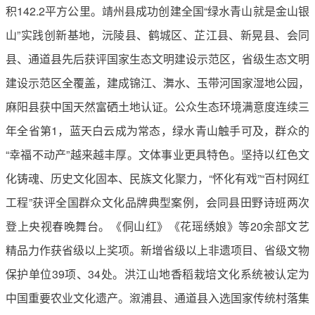
积142.2平方公里。靖州县成功创建全国“绿水青山就是金山银
山”实践创新基地，沅陵县、鹤城区、芷江县、新晃县、会同
县、通道县先后获评国家生态文明建设示范区，省级生态文明
建设示范区全覆盖，建成锦江、㵲水、玉带河国家湿地公园，
麻阳县获中国天然富硒土地认证。公众生态环境满意度连续三
年全省第1，蓝天白云成为常态，绿水青山触手可及，群众的
“幸福不动产”越来越丰厚。文体事业更具特色。坚持以红色文
化铸魂、历史文化固本、民族文化聚力，“怀化有戏”“百村网红
工程”获评全国群众文化品牌典型案例，会同县田野诗班两次
登上央视春晚舞台。《侗山红》《花瑶绣娘》等20余部文艺
精品力作获省级以上奖项。新增省级以上非遗项目、省级文物
保护单位39项、34处。洪江山地香稻栽培文化系统被认定为
中国重要农业文化遗产。溆浦县、通道县入选国家传统村落集