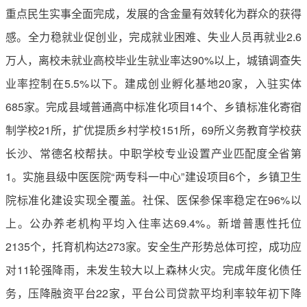
重点民生实事全面完成，发展的含金量有效转化为群众的获得
感。全力稳就业促创业，完成就业困难、失业人员再就业2.6
万人，离校未就业高校毕业生就业率达90%以上，城镇调查失
业率控制在5.5%以下。建成创业孵化基地20家，入驻实体
685家。完成县域普通高中标准化项目14个、乡镇标准化寄宿
制学校21所，扩优提质乡村学校151所，69所义务教育学校获
长沙、常德名校帮扶。中职学校专业设置产业匹配度全省第
1。实施县级中医医院“两专科一中心”建设项目6个，乡镇卫生
院标准化建设实现全覆盖。社保、医保参保率稳定在96%以
上。公办养老机构平均入住率达69.4%。新增普惠性托位
2135个，托育机构达273家。安全生产形势总体可控，成功应
对11轮强降雨，未发生较大以上森林火灾。完成年度化债任
务，压降融资平台22家，平台公司贷款平均利率较年初下降