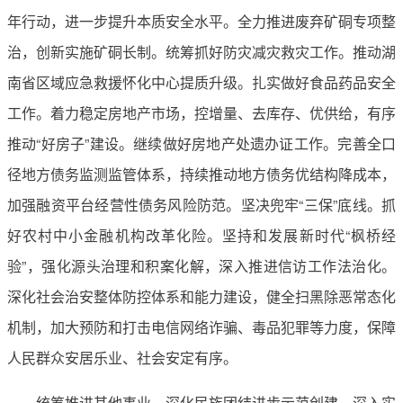
年行动，进一步提升本质安全水平。全力推进废弃矿硐专项整
治，创新实施矿硐长制。统筹抓好防灾减灾救灾工作。推动湖
南省区域应急救援怀化中心提质升级。扎实做好食品药品安全
工作。着力稳定房地产市场，控增量、去库存、优供给，有序
推动“好房子”建设。继续做好房地产处遗办证工作。完善全口
径地方债务监测监管体系，持续推动地方债务优结构降成本，
加强融资平台经营性债务风险防范。坚决兜牢“三保”底线。抓
好农村中小金融机构改革化险。坚持和发展新时代“枫桥经
验”，强化源头治理和积案化解，深入推进信访工作法治化。
深化社会治安整体防控体系和能力建设，健全扫黑除恶常态化
机制，加大预防和打击电信网络诈骗、毒品犯罪等力度，保障
人民群众安居乐业、社会安定有序。
统筹推进其他事业。深化民族团结进步示范创建，深入实