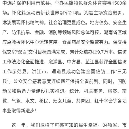
中连片保护利用示范县。举办民族特色群众体育赛事1500余
场。怀化籍运动员斩获世界冠军21项。湘超主场愈战愈勇，
淋漓展现怀化精气神。社会治理更显成色。地方债务、安全生
产、防汛抗旱、金融、消防等领域风险总体可控，湖南省区域
应急救援怀化中心运转有序。食品药品安全监管有力。保交楼
保交房“双百”交付目标圆满完成，累计处遗办证9.7万本。信访
工作法治化全面推进，溆浦县、中方县、芷江县获评全国信访
工作示范县，洪江市、通道县成功创建全国信访工作“三无
县”。公众安全感满意度连续四年保持全省前列。同时，国防
动员和后备力量建设扎实推进。统计、机关事务、档案、宗
教、气象、水文、移民、妇女儿童、共青团、红十字会等各项
事业取得新进步！
这一年，我们厚植了可感可知的民生幸福。34项省、市