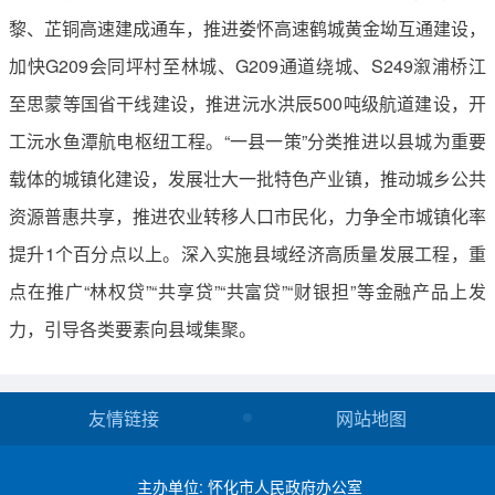
黎、芷铜高速建成通车，推进娄怀高速鹤城黄金坳互通建设，
加快G209会同坪村至林城、G209通道绕城、S249溆浦桥江
至思蒙等国省干线建设，推进沅水洪辰500吨级航道建设，开
工沅水鱼潭航电枢纽工程。“一县一策”分类推进以县城为重要
载体的城镇化建设，发展壮大一批特色产业镇，推动城乡公共
资源普惠共享，推进农业转移人口市民化，力争全市城镇化率
提升1个百分点以上。深入实施县域经济高质量发展工程，重
点在推广“林权贷”“共享贷”“共富贷”“财银担”等金融产品上发
力，引导各类要素向县域集聚。
友情链接
网站地图
主办单位: 怀化市人民政府办公室