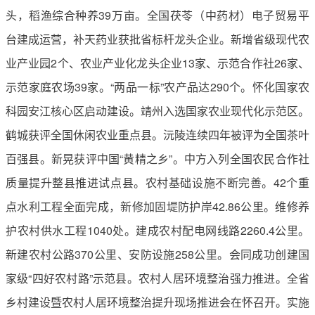
头，稻渔综合种养39万亩。全国茯苓（中药材）电子贸易平
台建成运营，补天药业获批省标杆龙头企业。新增省级现代农
业产业园2个、农业产业化龙头企业13家、示范合作社26家、
示范家庭农场39家。“两品一标”农产品达290个。怀化国家农
科园安江核心区启动建设。靖州入选国家农业现代化示范区。
鹤城获评全国休闲农业重点县。沅陵连续四年被评为全国茶叶
百强县。新晃获评中国“黄精之乡”。中方入列全国农民合作社
质量提升整县推进试点县。农村基础设施不断完善。42个重
点水利工程全面完成，新修加固堤防护岸42.86公里。维修养
护农村供水工程1040处。建成农村配电网线路2260.4公里。
新建农村公路370公里、安防设施258公里。会同成功创建国
家级“四好农村路”示范县。农村人居环境整治强力推进。全省
乡村建设暨农村人居环境整治提升现场推进会在怀召开。实施