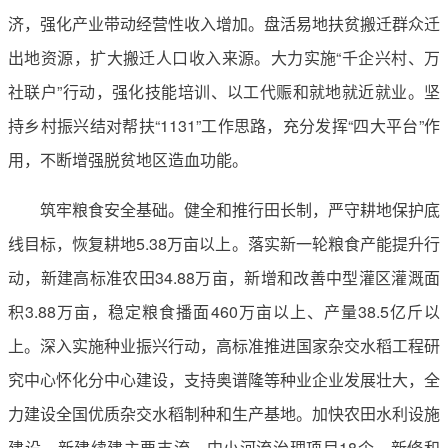
济，强化产业带动经营性收入增加。盘活易地扶贫搬迁群众迁
出地资源，扩大搬迁人口收入来源。大力实施“千企兴村、万
社联户”行动，强化技能培训、以工代赈和就地就近就业。坚
持乡村振兴结对帮扶“1131”工作思路，充分发挥“四大平台”作
用，不断增强脱贫地区造血功能。
筑牢粮食安全基础。健全和推行田长制，严守耕地保护底
线目标，恢复耕地5.38万亩以上。落实新一轮粮食产能提升行
动，新建高标准农田34.88万亩，新增和改善中型灌区灌溉面
积3.88万亩，稳定粮食播面460万亩以上、产量38.5亿斤以
上。深入实施种业振兴行动，高标准推进国家杂交水稻工程研
究中心怀化分中心建设，支持奥谱隆等种业企业发展壮大，全
力建设全国优质杂交水稻制种和生产基地。加快农田水利设施
建设，新建续建主要支流、中小河流治理项目18个，新修和