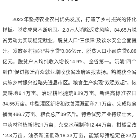
2022年坚持农业农村优先发展，打造了乡村振兴的怀化
样板。脱贫成果不断巩固。2.3万人消除返贫风险，34.65万脱
贫劳动力实现稳定就业，脱贫人口“三保障”及饮水安全全面提
升。发放乡村振兴“共享贷”3.06亿元、脱贫人口小额信贷6.88
亿元。脱贫户人均纯收入增长14.9%、全省第一。沅陵“四个
到位”促进搬迁群众就业增收获省政府通报表扬。鹤城获全省
实施乡村振兴战略先进县市区。粮食生产实现“双稳双超”。恢
复耕地6.1万亩。治理耕地抛荒8.29万亩。新建高标准农田
34.55万亩。中型灌区新增和改善灌溉面积7.1万亩。完成粮食
播面466.7万亩、粮食总产39亿斤。特色优势产业持续壮大。
中药材种植新增21万亩，杂交水稻制种12.44万亩，柑橘品改
12.8万亩，油茶新造低改18.32万亩，能繁母猪稳定在22万