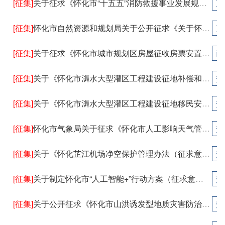
[征集]
关于征求《怀化市“十五五”消防救援事业发展规划》（征求意见稿）意见的公告
正
[征集]
怀化市自然资源和规划局关于公开征求《关于怀化市中心城区房地产用地项目容积率认定及增加容积率补缴土地出让价款有关事项的通知（修订稿）》意见建议的公告
正
[征集]
关于征求《怀化市城市规划区房屋征收房票安置管理规定（试行）》意见的公告
已
[征集]
关于《怀化市㵲水大型灌区工程建设征地补偿和移民安置资金管理办法（征求意见稿）》公开征求意见的公告
查
[征集]
关于《怀化市㵲水大型灌区工程建设征地移民安置实施办法（征求意见稿）》公开征求意见的公告
查
[征集]
怀化市气象局关于征求《怀化市人工影响天气管理办法（征求意见稿）》意见的公告
查
[征集]
关于《怀化芷江机场净空保护管理办法（征求意见稿）》公开征求意见的公告
查
[征集]
关于制定怀化市“人工智能+”行动方案（征求意见稿）的公告
查
[征集]
关于公开征求《怀化市山洪诱发型地质灾害防治若干规定（草案）》修改意见的公告
查