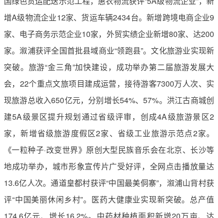
国绿色货运配送示范工程，惠农物流获评“5A级物流企业”，新
增A级物流企业12家、货运车辆2434台。新增跨境电商企业9
家、电子商务示范企业10家，外贸实绩企业新增80家、达200
家。溆浦获评全国首批县域商业“领跑县”。文化旅游业实现新
突破。旅游“金三角”加快建设，成功举办第二届旅游发展大
会，22个重点文旅项目建成运营，接待游客7300万人次、实
现旅游总收入650亿元，分别增长54%、57%。洪江古商城创
建5A级景区提升规划通过省级评审，创成4A级旅游景区2
家，新增省级旅游度假区2家、省级工业旅游示范点2家。
《一粒种子·改变世界》原创大型民族音乐会在北京、长沙等
地成功举办，城市形象宣传片广受好评，全网点击播放量达
13.6亿人次。通道皇都村获评“中国最美侗寨”，溆浦山背村获
评“中国美丽休闲乡村”。医药大健康业实现新突破。总产值
174.6亿元、增长16.2%。中药材种植面积新增20万亩、达