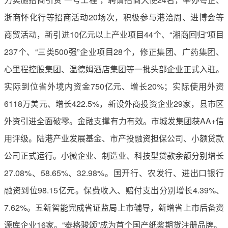
浙商怀化行等招商活动20场次，积极参与港洽周、进博会等
商贸活动，新引进10亿元以上产业项目44个、“湘商回归”项目
237个、“三类500强”企业项目28个，修正集团、广药集团、
心里程控股集团、温德姆酒店集团等一批头部企业正式入驻。
实际到位省外境内资金750亿元、增长20%；实际使用外资
6118万美元、增长422.5%，新设外商投资企业29家，县市区
外资引进全面破零。金融支撑有力有效。市城发集团获AA+信
用评级。陆港产业发展基金、市产投融资担保公司、小额贷款
公司正式运行。小微企业、制造业、科技型贷款余额分别增长
27.08%、58.65%、32.98%。国开行、农发行、进出口银行
融资到位98.15亿元。保费收入、赔付支出分别增长4.39%、
7.62%。五新智能完成省证监局上市辅导，新增省上市后备资
源库企业16家。“泰格骏颂”成为首个国产纸浆期货注册品牌。