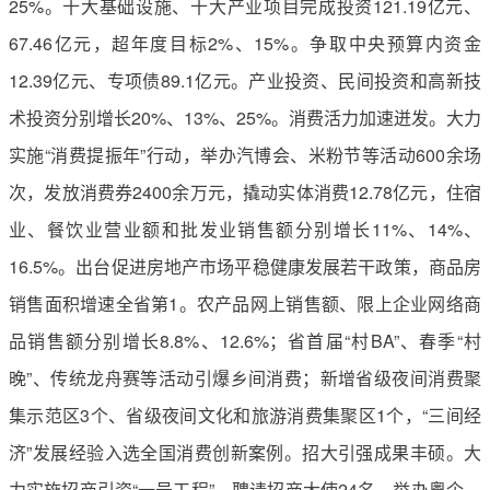
25%。十大基础设施、十大产业项目完成投资121.19亿元、
67.46亿元，超年度目标2%、15%。争取中央预算内资金
12.39亿元、专项债89.1亿元。产业投资、民间投资和高新技
术投资分别增长20%、13%、25%。消费活力加速迸发。大力
实施“消费提振年”行动，举办汽博会、米粉节等活动600余场
次，发放消费券2400余万元，撬动实体消费12.78亿元，住宿
业、餐饮业营业额和批发业销售额分别增长11%、14%、
16.5%。出台促进房地产市场平稳健康发展若干政策，商品房
销售面积增速全省第1。农产品网上销售额、限上企业网络商
品销售额分别增长8.8%、12.6%；省首届“村BA”、春季“村
晚”、传统龙舟赛等活动引爆乡间消费；新增省级夜间消费聚
集示范区3个、省级夜间文化和旅游消费集聚区1个，“三间经
济”发展经验入选全国消费创新案例。招大引强成果丰硕。大
力实施招商引资“一号工程”，聘请招商大使24名，举办粤企、