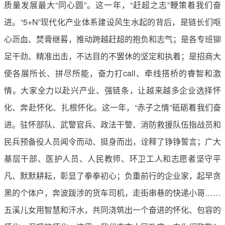
质量发展最大“同心圆”。这一年，“赶超之志”鞭策着我们奋
进。“5+N”现代化产业体系建设风生水起的背后，是链长们呕
心沥血、焚膏继晷，推动跨越赶超的抱负和志气；是各专班铆
足干劲、精准出击，不达目的不罢休的坚定和执着；是招商大
使各展所长、拼尽所能，奋力打call、牵线搭桥的睿智和激
情。大家全力以赴兴产业、强链条，让越来越多企业选择怀
化、奔赴怀化、扎根怀化。这一年，“赤子之情”砥砺着我们奋
进。驻怀部队、武警官兵、政法干警、消防救援队伍指战员和
民兵预备役人员闻令而动、挺身而出，诠释了铮铮誓言；广大
基层干部、医护人员、人民教师、环卫工人和志愿者坚守平
凡、默默耕耘，彰显了拳拳初心；负重前行的企业家，起早贪
黑的个体户，奔波跋涉的货车司机，走街串巷的快递小哥……
五溪儿女用智慧和汗水，共同浇筑出一个奋进的怀化、包容的