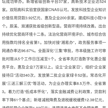
坛成功举办。新增省级创新平台37家，高新技术企业达524
家。双阳高科实验室获国家CNAS认可。发放科技型企业知识
价值信用贷款3.92亿元、惠及企业200余家。建成科技小院19
个。辰溪、溆浦获批省级创新型县。营商环境持续改善。出台
持续优化营商环境十二条。法治化营商环境评价、城市综合信
用指数均排名全省第1。加快对接“湘易办”，政务服务事项一
网通办率达96.67%。全面深化“三集”审批，市本级施工许可审
批时限从5个工作日压减至1个。全省率先打造数字化惠企服
务平台，惠及企业7万家以上。设立“企业家日”，组织“企业家
接待日”活动340次，发放第二批企业家绿卡52张。常态化开
展“三送三解三优”等活动，为企业办理实事8.5万件、全省第
3。着力打造“低成本怀化”，落实金融减费让利政策，贷款利
率下降61个基点；新增减税降费及退税缓税缓费12.38亿元，
清偿民营企业账款1.93亿元；清理清退水电气不合理收费，节