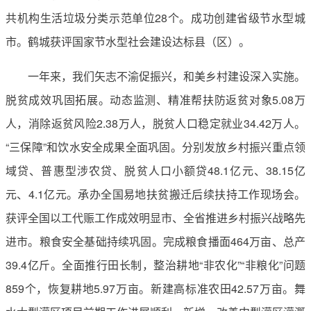
共机构生活垃圾分类示范单位28个。成功创建省级节水型城
市。鹤城获评国家节水型社会建设达标县（区）。
一年来，我们矢志不渝促振兴，和美乡村建设深入实施。
脱贫成效巩固拓展。动态监测、精准帮扶防返贫对象5.08万
人，消除返贫风险2.38万人，脱贫人口稳定就业34.42万人。
“三保障”和饮水安全成果全面巩固。分别发放乡村振兴重点领
域贷、普惠型涉农贷、脱贫人口小额贷48.1亿元、38.15亿
元、4.1亿元。承办全国易地扶贫搬迁后续扶持工作现场会。
获评全国以工代赈工作成效明显市、全省推进乡村振兴战略先
进市。粮食安全基础持续巩固。完成粮食播面464万亩、总产
39.4亿斤。全面推行田长制，整治耕地“非农化”“非粮化”问题
859个，恢复耕地5.97万亩。新建高标准农田42.57万亩。舞