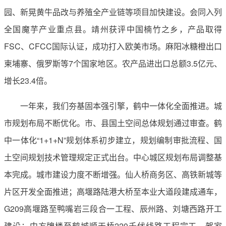
园、新晃黄牛品改与养殖全产业链等项目加快建设。会同入列
全国魔芋产业重点县。靖州获评中国楠竹之乡，产品取得
FSC、CFCC国际认证，成功打入欧美市场。麻阳冰糖橙出口
柬埔寨、俄罗斯等7个国家地区。农产品进出口总额3.5亿元、
增长23.4倍。
一年来，我们夯基固本强引擎，鹤中一体化全面推进。城
市规划布局不断优化。市、县国土空间总体规划通过审查。鹤
中一体化“1+1+N”规划体系初步建立，规划编制审批流程、国
土空间规划技术管理规定正式出台。中心城区规划布局调整基
本完成。城市建设力度不断增强。仙人桥商务区、高铁新城等
片区开发全面推进；高堰路陆港大桥至本业大道段建成通车，
G209高堰路至鸭嘴岩三段合一工程、辰州路、刘塘西路开工
建设；中方牌楼至鹤城顺天桥220千伏线路工程完工，贺家