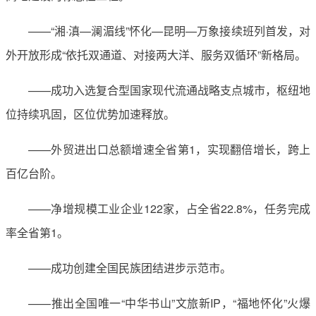
——“湘·滇—澜湄线”怀化—昆明—万象接续班列首发，对
外开放形成“依托双通道、对接两大洋、服务双循环”新格局。
——成功入选复合型国家现代流通战略支点城市，枢纽地
位持续巩固，区位优势加速释放。
——外贸进出口总额增速全省第1，实现翻倍增长，跨上
百亿台阶。
——净增规模工业企业122家，占全省22.8%，任务完成
率全省第1。
——成功创建全国民族团结进步示范市。
——推出全国唯一“中华书山”文旅新IP，“福地怀化”火爆