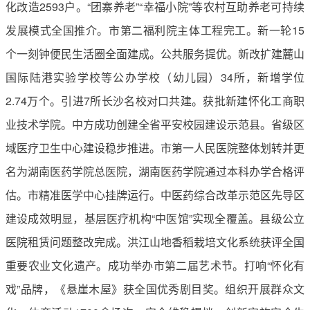
化改造2593户。“团寨养老”“幸福小院”等农村互助养老可持续
发展模式全国推介。市第二福利院主体工程完工。新一轮15
个一刻钟便民生活圈全面建成。公共服务提优。新改扩建麓山
国际陆港实验学校等公办学校（幼儿园）34所，新增学位
2.74万个。引进7所长沙名校对口共建。获批新建怀化工商职
业技术学院。中方成功创建全省平安校园建设示范县。省级区
域医疗卫生中心建设稳步推进。市第一人民医院整体划转并更
名为湖南医药学院总医院，湖南医药学院通过本科办学合格评
估。市精准医学中心挂牌运行。中医药综合改革示范区先导区
建设成效明显，基层医疗机构“中医馆”实现全覆盖。县级公立
医院租赁问题整改完成。洪江山地香稻栽培文化系统获评全国
重要农业文化遗产。成功举办市第二届艺术节。打响“怀化有
戏”品牌，《悬崖木屋》获全国优秀剧目奖。组织开展群众文