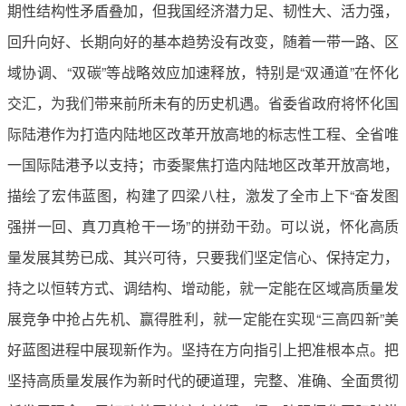
期性结构性矛盾叠加，但我国经济潜力足、韧性大、活力强，
回升向好、长期向好的基本趋势没有改变，随着一带一路、区
域协调、“双碳”等战略效应加速释放，特别是“双通道”在怀化
交汇，为我们带来前所未有的历史机遇。省委省政府将怀化国
际陆港作为打造内陆地区改革开放高地的标志性工程、全省唯
一国际陆港予以支持；市委聚焦打造内陆地区改革开放高地，
描绘了宏伟蓝图，构建了四梁八柱，激发了全市上下“奋发图
强拼一回、真刀真枪干一场”的拼劲干劲。可以说，怀化高质
量发展其势已成、其兴可待，只要我们坚定信心、保持定力，
持之以恒转方式、调结构、增动能，就一定能在区域高质量发
展竞争中抢占先机、赢得胜利，就一定能在实现“三高四新”美
好蓝图进程中展现新作为。坚持在方向指引上把准根本点。把
坚持高质量发展作为新时代的硬道理，完整、准确、全面贯彻