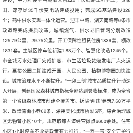
田、凉亭坳35千伏变电站建成投用；完成5G基站建设328
个；鹤中供水实现一体化运营。迎丰中路、湖天南路等6条市
政道路完成提质改造。城镇燃气、供水老旧管网分别改造
125.79公里、29.75公里。开工保障性租赁住房1839套、棚改
1831套。主城区停车位新建1.88万个、智慧化改造1245个。
市全城污水处理厂完成扩容，市生活垃圾焚烧发电厂点火运
行。粟裕公园二期建成开园，人民公园、植物博物园加快建
设。城市治理水平不断提升。“一迎三创”城市品质提升行动深
入开展，创建国家森林城市指标全部达到验收标准，成为全省
第一个省级森林城市创建全覆盖市。拆除“两违”建筑7.68万平
米，改造背街小巷62条，涂装美化城市桥梁5座，综合治理城
区无物管小区10个，规范取缔占道经营摊点6600余处。住宅
小区1小时停车不收费政策有力推行。“一盔一带”安全守护行