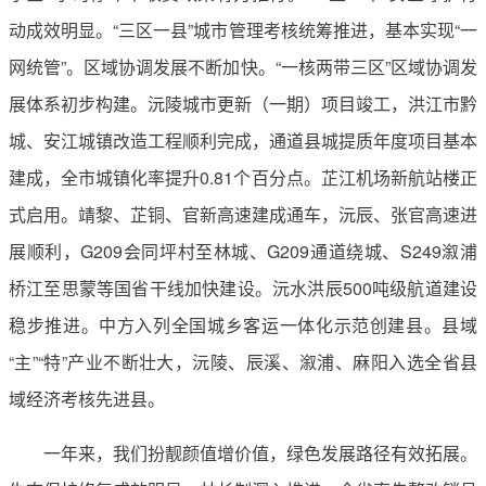
动成效明显。“三区一县”城市管理考核统筹推进，基本实现“一
网统管”。区域协调发展不断加快。“一核两带三区”区域协调发
展体系初步构建。沅陵城市更新（一期）项目竣工，洪江市黔
城、安江城镇改造工程顺利完成，通道县城提质年度项目基本
建成，全市城镇化率提升0.81个百分点。芷江机场新航站楼正
式启用。靖黎、芷铜、官新高速建成通车，沅辰、张官高速进
展顺利，G209会同坪村至林城、G209通道绕城、S249溆浦
桥江至思蒙等国省干线加快建设。沅水洪辰500吨级航道建设
稳步推进。中方入列全国城乡客运一体化示范创建县。县域
“主”“特”产业不断壮大，沅陵、辰溪、溆浦、麻阳入选全省县
域经济考核先进县。
一年来，我们扮靓颜值增价值，绿色发展路径有效拓展。