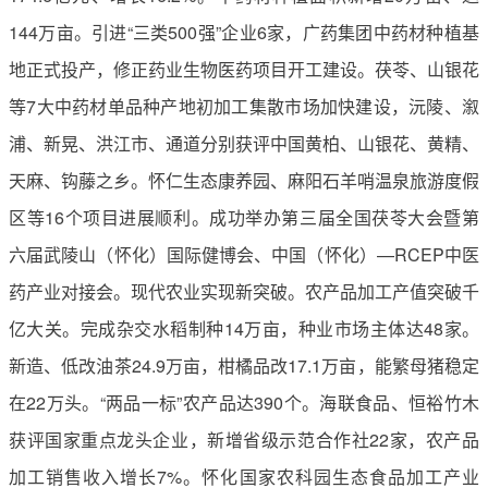
144万亩。引进“三类500强”企业6家，广药集团中药材种植基
地正式投产，修正药业生物医药项目开工建设。茯苓、山银花
等7大中药材单品种产地初加工集散市场加快建设，沅陵、溆
浦、新晃、洪江市、通道分别获评中国黄柏、山银花、黄精、
天麻、钩藤之乡。怀仁生态康养园、麻阳石羊哨温泉旅游度假
区等16个项目进展顺利。成功举办第三届全国茯苓大会暨第
六届武陵山（怀化）国际健博会、中国（怀化）—RCEP中医
药产业对接会。现代农业实现新突破。农产品加工产值突破千
亿大关。完成杂交水稻制种14万亩，种业市场主体达48家。
新造、低改油茶24.9万亩，柑橘品改17.1万亩，能繁母猪稳定
在22万头。“两品一标”农产品达390个。海联食品、恒裕竹木
获评国家重点龙头企业，新增省级示范合作社22家，农产品
加工销售收入增长7%。怀化国家农科园生态食品加工产业