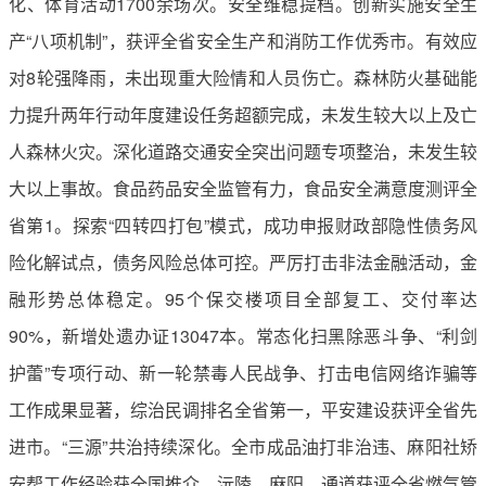
化、体育活动1700余场次。安全维稳提档。创新实施安全生
产“八项机制”，获评全省安全生产和消防工作优秀市。有效应
对8轮强降雨，未出现重大险情和人员伤亡。森林防火基础能
力提升两年行动年度建设任务超额完成，未发生较大以上及亡
人森林火灾。深化道路交通安全突出问题专项整治，未发生较
大以上事故。食品药品安全监管有力，食品安全满意度测评全
省第1。探索“四转四打包”模式，成功申报财政部隐性债务风
险化解试点，债务风险总体可控。严厉打击非法金融活动，金
融形势总体稳定。95个保交楼项目全部复工、交付率达
90%，新增处遗办证13047本。常态化扫黑除恶斗争、“利剑
护蕾”专项行动、新一轮禁毒人民战争、打击电信网络诈骗等
工作成果显著，综治民调排名全省第一，平安建设获评全省先
进市。“三源”共治持续深化。全市成品油打非治违、麻阳社矫
安帮工作经验获全国推介。沅陵、麻阳、通道获评全省燃气管