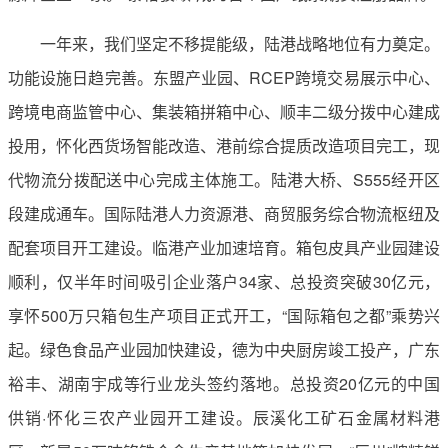
一年来，我们坚定不移提能级，陆港战略地位有力奠定。
功能设施日趋完善。东盟产业园、RCEP跨境交易展示中心、
跨境电商监管中心、集装箱拼箱中心、顺丰二级分拨中心建成
投用，怀化西货场智能改造、港前综合提质改造项目完工，现
代物流分拨配送中心完成主体施工。陆港大桥、S555经开区
段建成通车。国际陆港人力资源港、商贸服务综合物流枢纽及
配套项目开工建设。临港产业加速培育。箱包皮具产业园建设
顺利，仅半年时间吸引企业落户34家、总投资突破30亿元，
享怀500万只箱包生产项目正式开工，“国际箱包之都”乘势兴
起。绿色食品产业园加快建设，德为中央厨房竣工投产，广东
裕丰、湖南宇成等行业龙头签约落地。总投资20亿元的中国
供销·怀化三农产业园开工建设。辰溪化工矿石金属材料港