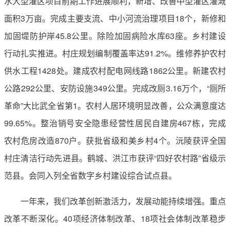
水大型灌区项目前期工作进展顺利，新增、改善中型灌区灌溉
面积3万亩。完成主要支流、中小河流治理项目18个，新修和
加固堤防护岸45.8公里。除险加固病险水库63座。乡村建设
行动扎实推进。村庄规划编制覆盖率达91.2%。维修养护农村
供水工程1428处。建成农村配电网线路1862公里。新建农村
公路292公里、安防设施349公里。完成改厕3.16万个，“厕所
革命”大比武全省第1。农村人居环境明显改善，公众满意度达
99.65%。整治销号安全隐患经营性居民自建房467栋，完成
农村危房改造870户。获批省级和美乡村4个。沅陵获评全国
村庄清洁行动先进县。鹤城、洪江市获评“四好农村路”省级示
范县。会同入列全省数字乡村建设综合试点县。
一年来，我们改革创新激活力，发展动能持续增强。重点
改革不断深化。40项经济体制改革、18项社会体制改革稳步