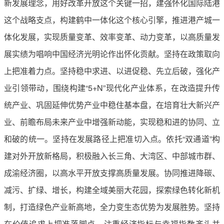
新发展理念，用好改革开放这个关键一招，建强怀化国际陆港
这个战略支点，构建鹤中一体化这个核心引擎，推进港产城一
体化发展，实现质量变革、效率变革、动力变革，以高质量发
展实绩为唱响中国经济光明论作出怀化贡献。坚持在政策取向
上把准着力点。坚持稳中求进、以进促稳、先立后破，强化产
业引领带动，围绕构建“5+N”现代化产业体系，在改造提升传
统产业、巩固延伸优势产业中稳住基本盘，在培育壮大新兴产
业、前瞻布局未来产业中增强新动能，实现稳和进的协同、立
和破的统一。坚持在发展路径上把准切入点。依托“双通道”构
建对外开放新格局，积极融入长三角、大湾区、中部城市群、
成渝经济圈，以高水平开放支撑高质量发展。协同推进降碳、
减污、扩绿、增长，构建全域美丽大花园，探索绿色转化新机
制，打造绿色产业新高地，全力变生态优势为发展胜势。坚持
在价值追求上把准落脚点。注重经济指标与幸福指数齐头并