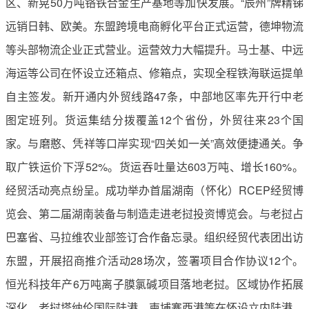
区、新晃50万吨铬铁合金生产基地等加快发展。“辰州”牌精锑
远销日韩、欧美。东盟跨境电商孵化平台正式运营，德坤物流
等头部物流企业正式营业。运营效力大幅提升。马士基、中远
海运等公司在怀设立还箱点、修箱点，实现全程铁海联运提单
自主签发。新开通内外贸线路47条，中部地区率先开行中老
图定班列。货运集结分拨覆盖12个省份，外贸往来23个国
家。与磨憨、凭祥等口岸实现“四关如一关”高效便捷通关。争
取广铁运价下浮52%。货运吞吐量达603万吨、增长160%。
经贸活动亮点纷呈。成功举办首届湖南（怀化）RCEP经贸博
览会、第二届湖南装备与制造走进老挝投资博览会。与老挝占
巴塞省、马拉维农业部签订合作备忘录。组织经贸代表团出访
东盟，开展招商推介活动28场次，签署项目合作协议12个。
恒光科技年产6万吨离子膜氯碱项目落地老挝。区域协作拓展
深化。老挝塔纳伦国际陆港、柬埔寨西港等在怀设立内陆港，