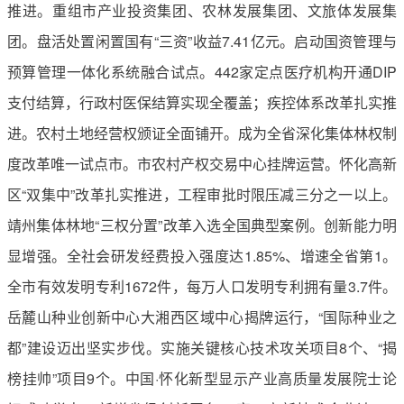
推进。重组市产业投资集团、农林发展集团、文旅体发展集
团。盘活处置闲置国有“三资”收益7.41亿元。启动国资管理与
预算管理一体化系统融合试点。442家定点医疗机构开通DIP
支付结算，行政村医保结算实现全覆盖；疾控体系改革扎实推
进。农村土地经营权颁证全面铺开。成为全省深化集体林权制
度改革唯一试点市。市农村产权交易中心挂牌运营。怀化高新
区“双集中”改革扎实推进，工程审批时限压减三分之一以上。
靖州集体林地“三权分置”改革入选全国典型案例。创新能力明
显增强。全社会研发经费投入强度达1.85%、增速全省第1。
全市有效发明专利1672件，每万人口发明专利拥有量3.7件。
岳麓山种业创新中心大湘西区域中心揭牌运行，“国际种业之
都”建设迈出坚实步伐。实施关键核心技术攻关项目8个、“揭
榜挂帅”项目9个。中国·怀化新型显示产业高质量发展院士论