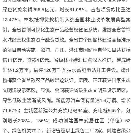
绿色贷款余额296.5亿元、增长61.08%，占各项贷款比重达
13.47%。林权抵押贷款机制入选全国林业改革发展典型案
例，全省首创可视化生态产品经营权登记系统，发放全省首笔
水域经营权生态资产融资贷款。全省首个国储林建设高标准示
范项目启动实施，溆浦、芷江、洪江市国储林自营项目共获授
信11亿元、贷款4亿元。省级林业碳汇试点深入推进，建成碳
汇林1.2万亩。辰溪120万千瓦抽水蓄能电站开工建设。靖州
杨梅获全省首款农产品碳足迹认证。沅陵、芷江获评国家生态
文明建设示范区，辰溪、会同获评省级生态文明建设示范区。
绿色低碳生活渐成风尚。新能源汽车保有量达1.4万辆、增长
71.67%；主城区新建公共充换电站64座、充电桩545个，分
别增长208%、186%；成功创建园林式居住区（单位）53
个、绿色机关79个，新增省级以上绿色工厂2家。创建省级公