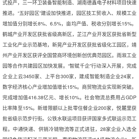
式投产，三一环卫装备智能制造、湖南德鑫电子材料项目快速
推进。“五好园区”建设加快推进，园区技工贸收入、规模工业
增加值分别增长8%、6.5%，亩均产值、税收分别增长15%。
鹤城产业开发区获批省级高新区，芷江产业开发区获批省新型
工业化产业示范基地，新晃产业开发区获批省级化工园区，靖
州产业开发区获评全国营商环境创新创优典范园区。雨溆工业
园等合作共建园区加快发展。“智赋千企”行动深入开展，完成
企业上云3450家、上平台300家，建成智能制造企业24家，
数字经济核心产业增加值增长15%。商贸物流业实现新突破。
完成增加值416.38亿元、增长10%。社会物流总费用占GDP
比率降至15%。新增限额以上批零住餐企业200家，悦麓里获
批省级示范步行街。公铁水联运项目获评国家多式联运示范工
程。中通快递、供销冷链物流等正式进驻，28家企业入选全