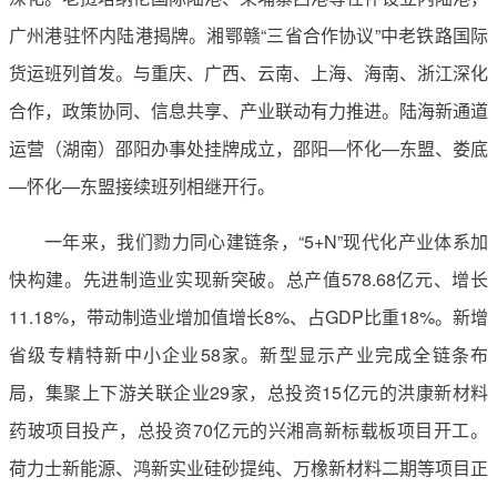
广州港驻怀内陆港揭牌。湘鄂赣“三省合作协议”中老铁路国际
货运班列首发。与重庆、广西、云南、上海、海南、浙江深化
合作，政策协同、信息共享、产业联动有力推进。陆海新通道
运营（湖南）邵阳办事处挂牌成立，邵阳—怀化—东盟、娄底
—怀化—东盟接续班列相继开行。
一年来，我们勠力同心建链条，“5+N”现代化产业体系加
快构建。先进制造业实现新突破。总产值578.68亿元、增长
11.18%，带动制造业增加值增长8%、占GDP比重18%。新增
省级专精特新中小企业58家。新型显示产业完成全链条布
局，集聚上下游关联企业29家，总投资15亿元的洪康新材料
药玻项目投产，总投资70亿元的兴湘高新标载板项目开工。
荷力士新能源、鸿新实业硅砂提纯、万橡新材料二期等项目正