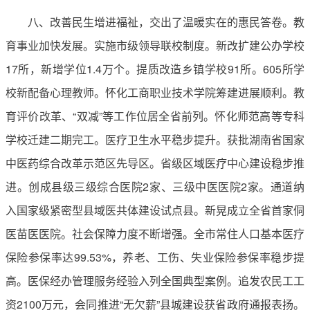
八、改善民生增进福祉，交出了温暖实在的惠民答卷。教
育事业加快发展。实施市级领导联校制度。新改扩建公办学校
17所，新增学位1.4万个。提质改造乡镇学校91所。605所学
校新配备心理教师。怀化工商职业技术学院筹建进展顺利。教
育评价改革、“双减”等工作位居全省前列。怀化师范高等专科
学校迁建二期完工。医疗卫生水平稳步提升。获批湖南省国家
中医药综合改革示范区先导区。省级区域医疗中心建设稳步推
进。创成县级三级综合医院2家、三级中医医院2家。通道纳
入国家级紧密型县域医共体建设试点县。新晃成立全省首家侗
医苗医医院。社会保障力度不断增强。全市常住人口基本医疗
保险参保率达99.53%，养老、工伤、失业保险参保率稳步提
高。医保经办管理服务经验入列全国典型案例。追发农民工工
资2100万元，会同推进“无欠薪”县城建设获省政府通报表扬。