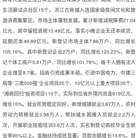
生活圈试点社区15个。洪江古商城入选国家级夜间文化和旅
游消费集聚区。市场主体蓬勃发展。累计新增减税降费21.04
亿元，其中留抵退税10.49亿元。落实小微企业无还本续贷、
延期还本49.89亿元。新登记市场主体7.86万户、同比增长
105.16%，其中新登记企业2万户、同比增长123.23%，新登
记个体工商户5.81万户、同比增长101.78%；每千人拥有法人
企业增至8.7家。招商引资成果丰硕。引进中国电力、中建三
局等“三类500强”企业项目25个、10亿元以上重大项目35个、
“湘商回归”投资项目110个。实际到位省外境内资金619亿元、
增长15%。就业形势稳定向好。新增城镇就业3.87万人，农村
劳动力转移就业3.98万人，帮扶城乡困难人员就业2.2万人
次，开展职业技能培训3.6万人次，实名制登记高校毕业生就
业率95%以上。金融扶持成效显著。贷款余额增长14.6%，贷