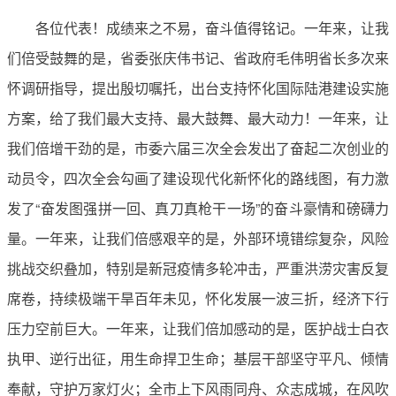
各位代表！成绩来之不易，奋斗值得铭记。一年来，让我
们倍受鼓舞的是，省委张庆伟书记、省政府毛伟明省长多次来
怀调研指导，提出殷切嘱托，出台支持怀化国际陆港建设实施
方案，给了我们最大支持、最大鼓舞、最大动力！一年来，让
我们倍增干劲的是，市委六届三次全会发出了奋起二次创业的
动员令，四次全会勾画了建设现代化新怀化的路线图，有力激
发了“奋发图强拼一回、真刀真枪干一场”的奋斗豪情和磅礴力
量。一年来，让我们倍感艰辛的是，外部环境错综复杂，风险
挑战交织叠加，特别是新冠疫情多轮冲击，严重洪涝灾害反复
席卷，持续极端干旱百年未见，怀化发展一波三折，经济下行
压力空前巨大。一年来，让我们倍加感动的是，医护战士白衣
执甲、逆行出征，用生命捍卫生命；基层干部坚守平凡、倾情
奉献，守护万家灯火；全市上下风雨同舟、众志成城，在风吹