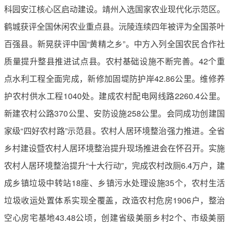
科园安江核心区启动建设。靖州入选国家农业现代化示范区。
鹤城获评全国休闲农业重点县。沅陵连续四年被评为全国茶叶
百强县。新晃获评中国“黄精之乡”。中方入列全国农民合作社
质量提升整县推进试点县。农村基础设施不断完善。42个重
点水利工程全面完成，新修加固堤防护岸42.86公里。维修养
护农村供水工程1040处。建成农村配电网线路2260.4公里。
新建农村公路370公里、安防设施258公里。会同成功创建国
家级“四好农村路”示范县。农村人居环境整治强力推进。全省
乡村建设暨农村人居环境整治提升现场推进会在怀召开。实施
农村人居环境整治提升“十大行动”，完成农村改厕6.4万户，建
成乡镇垃圾中转站18座、乡镇污水处理设施35个，农村生活
垃圾收运处置体系实现全覆盖，改造农村危房1906户，整治
空心房宅基地43.48公顷，创建省级美丽乡村2个、市级美丽