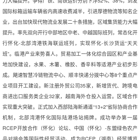
力大幅提升。争得广铁、南铁运价分别下浮52%、38%，到发
国际标箱运输车辆省内高速收费减半，引进厚德物流等知名企
业，出台加快现代物流业发展二十条措施，区域集货能力大幅
提升。率先双向开行中部地区中老、中越国际班列，常态化开
行怀化-北部湾港铁海联运班列，实现怀化-长沙货运“天天
班”。临港产业来势喜人。贸易加工一体化综合园区和产业基
地加快建设，水果、木薯、橡胶、香辛料等适港产业初步形
成。飓速智慧冷链物流中心、顺丰快递分拨中心等8个重点产
业项目开工建设。新注册外贸公司35家，新增货代、跨境电
商进出口服务类企业32家，越南海外仓投入运营。区域合作
实现重大突破。正式加入西部陆海新通道“13+2”省际协商合作
机制，北部湾港怀化国际陆港场站揭牌。成功举办第一届
RCEP开放合作（怀化）论坛、中国（怀化）-东盟绿色农产
品对接会等国际性经贸活动，成为RCEP（湖南）经贸博览