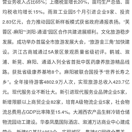
营业务收入占比65%；上缴税金增长20%，亩均生产总值、亩
均税收均增长15%。雨溆工业园5个月引进企业9家、投资
2.83亿元，合力推动园区新样板模式获省政府通报表扬。“芙
蓉区-麻阳”“浏阳-通道”园区合作共建进展顺利。文化旅游稳步
发展。成功举办首届全市旅游发展大会，“旅游金三角”加快建
设。洪江古商城通过5A景区景观质量省级初评。鹤城、溆
浦、新晃、麻阳、通道入列全省首批中医药康养旅游精品线
路。获批省级康养基地8个。麻阳被联合国授予“世界长寿之
乡”。全年接待游客4802.9万人次，实现旅游总收入423.7亿
元。现代服务业不断壮大。新引进现代服务业品牌企业5家，
新增限额以上商贸企业82家，培育A级物流企业5家，社会物
流总费用占GDP比率降至15.4%。大湘西农产品生鲜冷链仓储
物流园动工建设。华泰凤凰国际酒店、溆浦万达商业中心建成
营业。新建5G基站1853个，实现城区、集镇5G网络全覆盖。