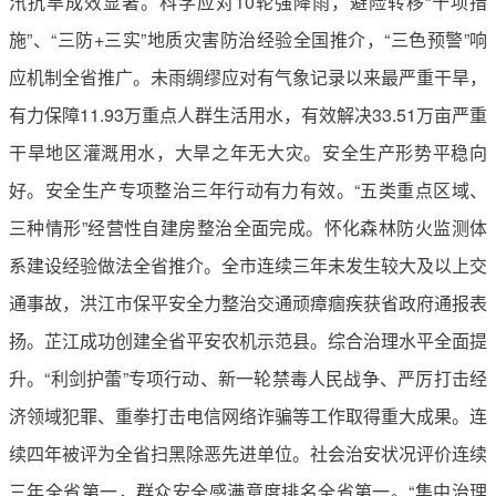
汛抗旱成效显著。科学应对10轮强降雨，避险转移“十项措
施”、“三防+三实”地质灾害防治经验全国推介，“三色预警”响
应机制全省推广。未雨绸缪应对有气象记录以来最严重干旱，
有力保障11.93万重点人群生活用水，有效解决33.51万亩严重
干旱地区灌溉用水，大旱之年无大灾。安全生产形势平稳向
好。安全生产专项整治三年行动有力有效。“五类重点区域、
三种情形”经营性自建房整治全面完成。怀化森林防火监测体
系建设经验做法全省推介。全市连续三年未发生较大及以上交
通事故，洪江市保平安全力整治交通顽瘴痼疾获省政府通报表
扬。芷江成功创建全省平安农机示范县。综合治理水平全面提
升。“利剑护蕾”专项行动、新一轮禁毒人民战争、严厉打击经
济领域犯罪、重拳打击电信网络诈骗等工作取得重大成果。连
续四年被评为全省扫黑除恶先进单位。社会治安状况评价连续
三年全省第一，群众安全感满意度排名全省第一。“集中治理