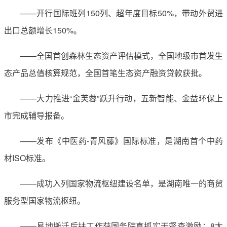
——开行国际班列150列、超年度目标50%，带动外贸进
出口总额增长150%。
——全国首创森林生态资产评估模式，全国地级市首发生
态产品总值核算规范，全国首笔生态资产融资贷款获批。
——大力推进“金芙蓉”跃升行动，五新智能、金益环保上
市完成辅导报备。
——发布《中医药-青风藤》国际标准，是湖南首个中药
材ISO标准。
——成功入列国家物流枢纽建设名单，是湖南唯一的商贸
服务型国家物流枢纽。
——易地搬迁后扶工作获国务院真抓实干督查激励；8大