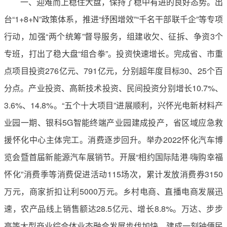
一、迎难而上稳住大盘，保持了稳中有进的良好态势。出
台“1+8+N”政策体系，推进“纾困增效”“千名干部联千企”等专项
行动，加强“两个统筹”督导服务，组建收欠、征拆、争资3个
专班，打出了稳大盘“组合拳”。投资快速增长。完成省、市重
点项目投资276亿元、791亿元，分别超年度目标30、25个百
分点。产业投资、高新技术投资、民间投资分别增长10.7%、
3.6%、14.8%。“五个十大项目”进展顺利，兴怀光电新材料产
业园一期、银科5G智能终端产业园建成投产，省区域应急救
援怀化中心主体完工。消费逐步回升。举办2022怀化汽车博
览会暨首届新能源汽车展销节。开展“相约国际陆港·嗨购幸福
怀化”消费季等消费促进活动115场次，累计发放消费券3150
万元，商家折扣让利5000万元。乡村电商、直播电商发展迅
速，农产品线上销售额达28.5亿元、增长8.8%。万达、步步
高等大型商业综合体业态融合发展步伐加快。建成一刻钟便民