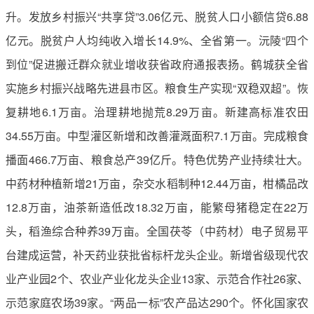
升。发放乡村振兴“共享贷”3.06亿元、脱贫人口小额信贷6.88
亿元。脱贫户人均纯收入增长14.9%、全省第一。沅陵“四个
到位”促进搬迁群众就业增收获省政府通报表扬。鹤城获全省
实施乡村振兴战略先进县市区。粮食生产实现“双稳双超”。恢
复耕地6.1万亩。治理耕地抛荒8.29万亩。新建高标准农田
34.55万亩。中型灌区新增和改善灌溉面积7.1万亩。完成粮食
播面466.7万亩、粮食总产39亿斤。特色优势产业持续壮大。
中药材种植新增21万亩，杂交水稻制种12.44万亩，柑橘品改
12.8万亩，油茶新造低改18.32万亩，能繁母猪稳定在22万
头，稻渔综合种养39万亩。全国茯苓（中药材）电子贸易平
台建成运营，补天药业获批省标杆龙头企业。新增省级现代农
业产业园2个、农业产业化龙头企业13家、示范合作社26家、
示范家庭农场39家。“两品一标”农产品达290个。怀化国家农