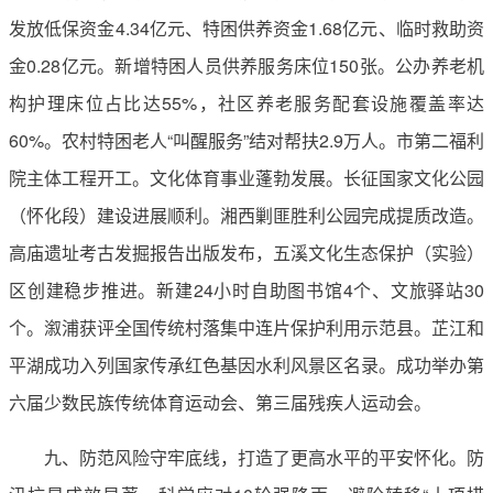
发放低保资金4.34亿元、特困供养资金1.68亿元、临时救助资
金0.28亿元。新增特困人员供养服务床位150张。公办养老机
构护理床位占比达55%，社区养老服务配套设施覆盖率达
60%。农村特困老人“叫醒服务”结对帮扶2.9万人。市第二福利
院主体工程开工。文化体育事业蓬勃发展。长征国家文化公园
（怀化段）建设进展顺利。湘西剿匪胜利公园完成提质改造。
高庙遗址考古发掘报告出版发布，五溪文化生态保护（实验）
区创建稳步推进。新建24小时自助图书馆4个、文旅驿站30
个。溆浦获评全国传统村落集中连片保护利用示范县。芷江和
平湖成功入列国家传承红色基因水利风景区名录。成功举办第
六届少数民族传统体育运动会、第三届残疾人运动会。
九、防范风险守牢底线，打造了更高水平的平安怀化。防