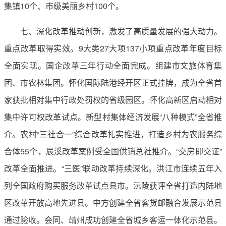
集镇10个、市级美丽乡村100个。
七、深化改革推动创新，激发了高质量发展的强大动力。
重点改革取得实效。9大类27大项137小项重点改革年度目标
全面实现。国企改革三年行动全面完成。组建市文旅体育集
团、市农林集团。怀化国际陆港经开区正式挂牌，成为全省首
家获批相对集中行政处罚权的省级园区。怀化高新区启动相对
集中许可权改革试点。新型村集体经济发展“八种模式”全省推
介。农村“三社合一”综合改革扎实推进，打造乡村为农服务综
合体55个，辰溪改革案例受全国供销总社推介。“交房即交证”
改革全面推进。“三医”联动改革持续深化。洪江市连续五年入
列全国政府购买服务改革试点县市。沅陵获评全省打造内陆地
区改革开放高地先进县。中方创建全省客货邮融合发展示范县
通过验收。会同、靖州成功创建全省城乡客运一体化示范县。