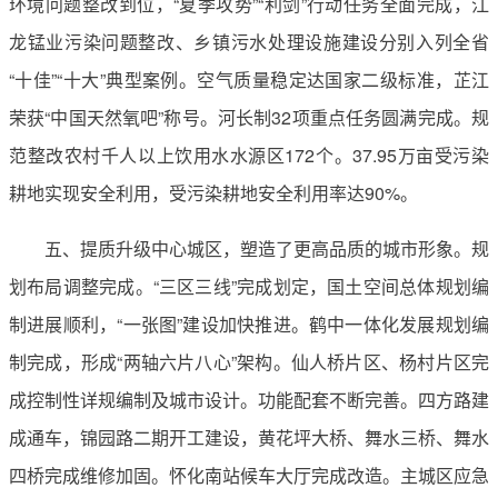
环境问题整改到位，“夏季攻势”“利剑”行动任务全面完成，江
龙锰业污染问题整改、乡镇污水处理设施建设分别入列全省
“十佳”“十大”典型案例。空气质量稳定达国家二级标准，芷江
荣获“中国天然氧吧”称号。河长制32项重点任务圆满完成。规
范整改农村千人以上饮用水水源区172个。37.95万亩受污染
耕地实现安全利用，受污染耕地安全利用率达90%。
五、提质升级中心城区，塑造了更高品质的城市形象。规
划布局调整完成。“三区三线”完成划定，国土空间总体规划编
制进展顺利，“一张图”建设加快推进。鹤中一体化发展规划编
制完成，形成“两轴六片八心”架构。仙人桥片区、杨村片区完
成控制性详规编制及城市设计。功能配套不断完善。四方路建
成通车，锦园路二期开工建设，黄花坪大桥、舞水三桥、舞水
四桥完成维修加固。怀化南站候车大厅完成改造。主城区应急