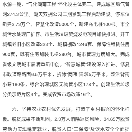
水源一期、“气化湖南工程”怀化段主体完工。建成城区燃气管
网274.3公里。湖天双拥公园二期景观工程启动建设。停车位
新建2.73万个、智慧化改造5000个，新建充电桩100根。市全
城污水处理厂扩容、市生活垃圾焚烧发电项目加快推进。开工
城镇老旧小区改造323个、城镇棚改1246套、保障性租赁住房
900套，既有住宅加装电梯280台。城市管理力度加大。完成
省级文明城市届满重新申创，“智慧城管”建设深入推进。修复
市政道路路面6.5万平米，拆除“两违”建筑5万平米，整治背街
小巷180条，综合治理城区无物管小区178个。创建生活垃圾
分类示范片区4个。完成农贸市场改造16个。
六、坚持农业农村优先发展，打造了乡村振兴的怀化样
板。脱贫成果不断巩固。2.3万人消除返贫风险，34.65万脱贫
劳动力实现稳定就业，脱贫人口“三保障”及饮水安全全面提