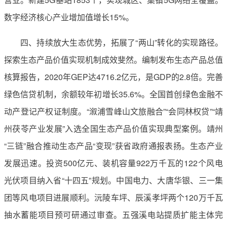
数字经济核心产业增加值增长15%。
四、持续放大生态优势，拓展了“两山”转化的实现路径。
探索生态产品价值实现机制成效斐然。编制发布生态产品总值
核算报告，2020年GEP达4716.2亿元，是GDP的2.8倍。完善
绿色信贷机制，余额较年初增长35.6%。全国首创绿色金融不
动产登记产权证制度。“溆浦雪峰山文旅融合”“会同林权贷”“靖
州茯苓产业发展”入选全国生态产品价值实现典型案例。靖州
“三链”融合推动生态产品“变现”获省政府通报表扬。生态产业
发展迅速。投资500亿元、装机容量922万千瓦的122个风电
光伏项目纳入省“十四五”规划。中国电力、大唐华银、三一集
团等风电项目进展顺利。沅陵车坪、辰溪孝坪两个120万千瓦
抽水蓄能项目预可研通过审查。五强溪电站提质扩能主体完