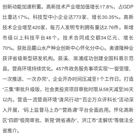
创新动能加速积蓄。高新技术产业增加值增长17.8%，占GDP
比重达17%。科技型中小企业达773家、增长30.35%。高新
技术企业增至420家，每万人发明专利拥有量达2.76件。新增
市级以上科技平台48个。技术合同成交额34亿元、增长
70%。获批岳麓山水产种业创新中心怀化分中心。奥谱隆种业
获评省级新型研发机构。辰溪、溆浦成功创建全国科普示范
县。营商环境持续优化。457件政务服务事项实现“一窗受理、
一次推送、一次办完”，企业开办时间压减至1个工作日。打造
“三集”审批升级版，社会类投资项目审批时限从58天减至36天
以内。营造一流营商环境“清风行动”“百企万众评科长”活动深
入开展，“码上监督马上办”“营商通”平台全面启用。怀化高新
区“四即”极简审批、新晃“跨省通办”、洪江市“走解优”等做法全
省推介。