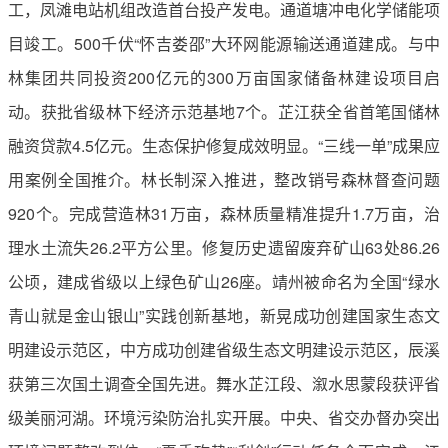
工，凤滩电站机组改造首台投产发电。通道塘冲电化学储能项
目竣工。500千伏“怀吉娄邵”大环网能源输送通道建成。与中
林集团共同投资200亿元的300万亩国家储备林建设项目启
动。获批省级林下经济示范基地7个。芷江获全省首笔国储林
融资贷款4.5亿元。生态保护修复成效明显。“三线一单”成果应
用案例全国推介。林长制深入推进，整改销号森林督查问题
920个。完成营造林31万亩，森林质量精准提升1.7万亩，治
理水土流失26.2平方公里。修复历史遗留废弃矿山63处86.26
公顷，建成省级以上绿色矿山26座。靖州被命名为全国“绿水
青山就是金山银山”实践创新基地，新晃成功创建国家生态文
明建设示范区，中方成功创建省级生态文明建设示范区，辰溪
获第三次国土调查全国先进。舞水芷江段、溆水思蒙段获评省
级美丽河湖。环境污染防治扎实开展。中央、省交办督办突出