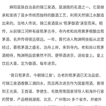
麻阳苗族自治县的锦江泉酒，是湖南的名酒之一。它是继
承和发扬了苗乡传统而独特的酿酒工艺，利用天然锦江水酿造
出来的。当地人传说，锦江泉酒是从“苞茅御酒”演变而来。相
传，从前锦江河畔有座苞茅古寺，寺内老和尚用黄茅根酿出苞
茅酒，名声传得很远很远。一年，晋代诗人陶渊明坐船从这里
经过，慕苞茅酒之盛名，泊舟上岸，来到寺内。老和尚以苞茅
酒相待，陶渊明品尝果然不同，便带酒进京，送给皇上。皇上
饮后大喜，定为御酒，每年进贡。
“昔日苞茅贡，今朝锦江泉”。古老的苞茅酒已无法品尝，
可锦江泉酒香飘三湘四水，而且两次进京作为国宴用酒，曾得
到王光英、王首道、李德生、毛致用等国家领导人和海外行家
的赞誉，产品畅销湖南、北京、广州等20 多个省市，并被外