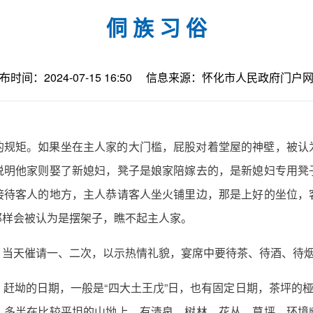
侗 族 习 俗
布时间：2024-07-15 16:50
信息来源：怀化市人民政府门户
的规矩。如果坐在主人家的大门槛，屁股对着堂屋的神壁，被认
说明他家则娶了新媳妇，凳子是娘家陪嫁去的，是新媳妇专用凳
接待客人的地方，主人恭请客人坐火铺里边，那是上好的坐位，
那样会被认为是摆架子，瞧不起主人家。
，当天催请一、二次，以示热情礼貌，宴席中要待茶、待酒、待
赶坳的日期，一般是“四大土王戊”日，也有固定日期，茶坪的桠
，多半在比较平坦的山坳上，有清泉、树林、花丛、草坪，环境