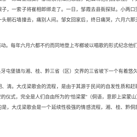
银子，一索子将崔相郎绑走了。一日，邹霞去县衙探狱。小两口
一头朝石墙撞去，痛别人间。邹女回家后，终日痛哭，六月六那
动。每年六月六都不约而同地登上岑榔坡以唱歌的形式纪念他们
县牙屯堡镇与湘、桂、黔三省（区）交界的三省坡下一个有着悠
明、清。大戊梁歌会的流程，是由于其源于民间的自发性质和赶
的仪式，完全是人们自由所为的“恰梁蒙”（侗语，意即上梁蒙
的是，大戊梁歌会是一个延续性极强的情感流程，湘、桂、黔侗