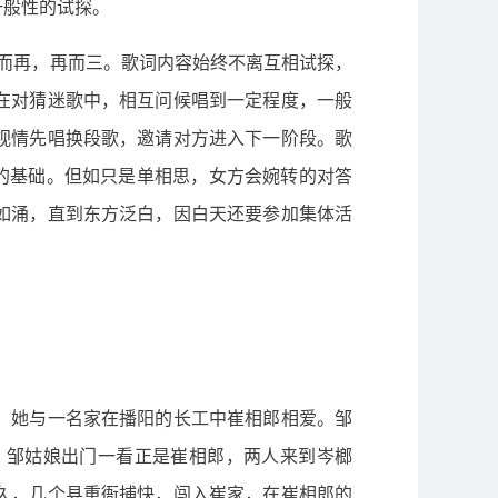
一般性的试探。
而再，再而三。歌词内容始终不离互相试探，
在对猜迷歌中，相互问候唱到一定程度，一般
视情先唱换段歌，邀请对方进入下一阶段。歌
的基础。但如只是单相思，女方会婉转的对答
如涌，直到东方泛白，因白天还要参加集体活
。她与一名家在播阳的长工中崔相郎相爱。邹
。邹姑娘出门一看正是崔相郎，两人来到岑榔
久，几个县重衙捕快，闯入崔家，在崔相郎的