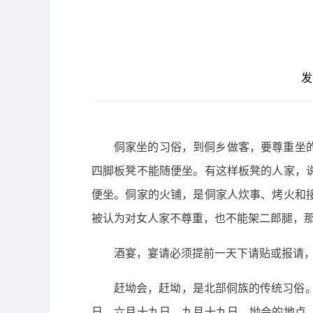
发
侗家坐的习俗，到侗乡做客，要尊重坐
四脚板凳不能随便坐。有这样板凳的人家，
便坐。侗家的火铺，是侗家人炊事、烤火和
被认为对女人家不尊重，也不能架二郎腿，
酒宴，宴请必须提前一天下请贴或报请
赶坳会，赶坳，是北部侗族的传统习俗。
日、六月十九日、九月十九日。坳会的地点