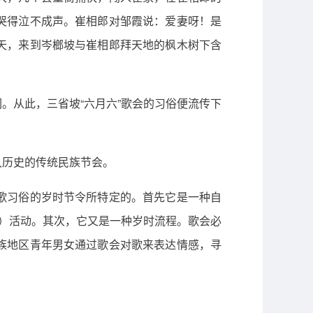
哭得泣不成声。崔相郎对邹霞说：爱妻呀！是
天，来到岑榔坡与崔相郎拜天地的枫木树下含
。从此，三省坡“六月六”歌会的习俗便流传下
久历史的传统民族节会。
歌习俗的岁时节令所特定的。首先它是一种自
山）活动。其次，它又是一种岁时流程。歌会必
族地区青年男女通过歌会对歌来表达情感，寻