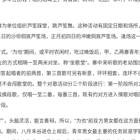
寨为单位组织芦笙踩堂，跳芦笙舞。这种活动有固定日期和场所
二日的沙坝侗族芦笙场，正月初四日的冲嫩侗族芦笙场。逢场这
式。“为也”期间，或平时农闲时，吃过晚饭后，甲、乙两寨青
左的方式相隔一至两米对坐，称"坐歌堂"。寨中来听歌的老幼围
者必须回答起唱者的前两首，第三首歌可另有新意，环环相套，连
是不会闯歌堂的。整个对歌活动分三个阶段进行：第一阶段所对
段换段歌，仅唱一至二番，每番三首，既有约对方进入情歌对唱
阶段。
广，头脑灵活，能言善辩。所以，"为也"前双方男女都在这方面
"的。期间，八月禾谷进仓上晾后，青年男女最主要的任务就是学