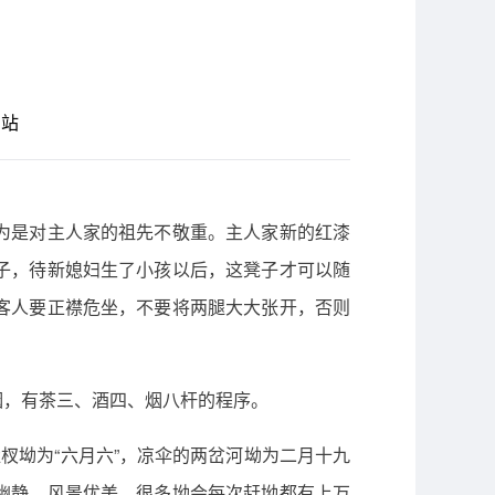
网站
为是对主人家的祖先不敬重。主人家新的红漆
子，待新媳妇生了小孩以后，这凳子才可以随
客人要正襟危坐，不要将两腿大大张开，否则
烟，有茶三、酒四、烟八杆的程序。
杈坳为“六月六”，凉伞的两岔河坳为二月十九
幽静，风景优美。很多坳会每次赶坳都有上万