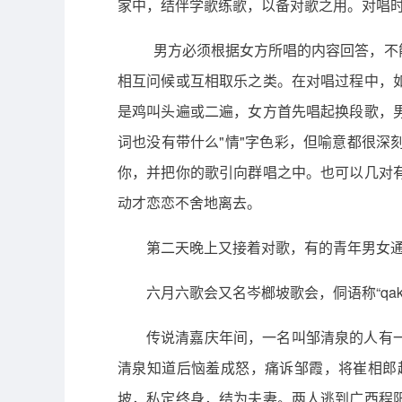
家中，结伴学歌练歌，以备对歌之用。对唱
男方必须根据女方所唱的内容回答，不
相互问候或互相取乐之类。在对唱过程中，
是鸡叫头遍或二遍，女方首先唱起换段歌，
词也没有带什么"情"字色彩，但喻意都很
你，并把你的歌引向群唱之中。也可以几对
动才恋恋不舍地离去。
第二天晚上又接着对歌，有的青年男女
六月六歌会又名岑榔坡歌会，侗语称“qak 
传说清嘉庆年间，一名叫邹清泉的人有
清泉知道后恼羞成怒，痛诉邹霞，将崔相郎
坡，私定终身，结为夫妻。两人逃到广西程