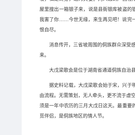
屋里搜出一箱银子来，说是县衙银库被盗的
我害了你……今世无缘，来生再见吧！说完
恨自尽。
消息传开，三省坡周围的侗族群众深受感
来。
大戊梁歌会是位于湖南省通道侗族自治
据史料记载，大戊梁歌会始于宋，兴于
由流程。无需策划，无人牵头，更不流于虚空
须是一年中农历的三月大戊日这天。最重要
觅伴侣，是侗族地区的情人节。