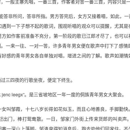
时，一般主寨先唱，一番三首，作客者对答一番三首，内容只是
能答非所问，答非所指。男方答完后，女方又接着唱，如此，一
如遇到一下子想不起的歌词，围观听唱的观众可以提醒，尤其是
男方如作客前准备不充分，第一阶段的歌已江郎才尽了，也可以
深刻。一来一往、一对一答，许多青年男女便在歌声中打下了感情
有好感的青年男女各自单独对唱，增进之间的了解。歌声如潮情
通过三四夜的行歌坐夜，便定下终生。
jenc leegx”。是三省坡地区一年一度的侗族青年男女大聚会。
一女叫邹霞，十七八岁长得如花似玉，而且心地善良，手脚勤快
赶出门，棒打鸳鸯散。一日，邹家门外街上传来货郎的叫卖声
阳寨一深山上落脚。邹清泉得知消息后，跑去劝他们回家住。不