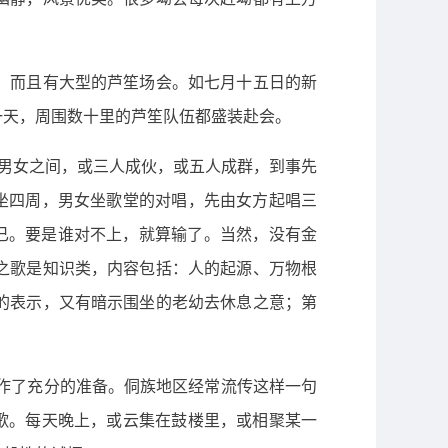
，而且有大型的芦笙场会。如七月十五日的新
一天，周围数十里的芦笙队伍都盛装赴会。
年男女之间，或三人成伙，或五人成群，到事先
坐四周，男女坐歌堂的对唱，先由女方起唱三
环不已。要是谁对不上，就算输了。当然，没有金
之歌是知识类，内容包括：人的起源、万物根
的表示，又有暗示围坐的老幼去休息之意；第
作了充分的准备。侗族地区经常流传这样一句
歌。每天晚上，或云集在鼓楼里，或相聚某一