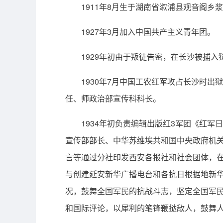
1911年8月生于湖南省溆浦县观音阁乡
1927年3月加入中国共产主义青年团。
1929年初由于叛徒告密，在长沙被捕入
1930年7月中国工农红军攻占长沙时出
任、师政治部宣传科科长。
1934年初负责编辑出版红3军团《红
宣传部部长、中华苏维埃共和国中央政府机
言等通过分社印发西安各报社和社会团体，
与创建延安新华广播电台和各抗日根据地新
况，鼓舞全国军民的抗战斗志，坚定全国军
和国际评论，以犀利的笔锋鞭挞敌人，鼓舞