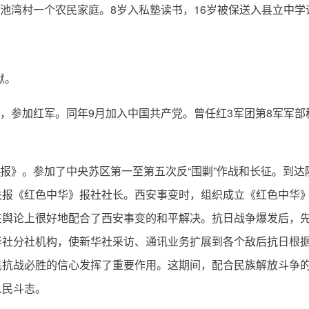
浆池湾村一个农民家庭。8岁入私塾读书，16岁被保送入县立中学
狱。
狱，参加红军。同年9月加入中国共产党。曾任红3军团第8军军部
军日报》。参加了中央苏区第一至第五次反“围剿”作战和长征。到
关报《红色中华》报社社长。西安事变时，组织成立《红色中华
在舆论上很好地配合了西安事变的和平解决。抗日战争爆发后，
华社分社机构，使新华社采访、通讯业务扩展到各个敌后抗日根
民抗战必胜的信心发挥了重要作用。这期间，配合民族解放斗争
人民斗志。