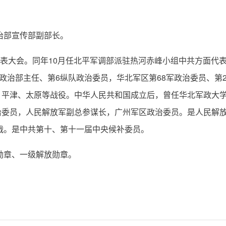
治部宣传部副部长。
国代表大会。同年10月任北平军调部派驻热河赤峰小组中共方面
队政治部主任、第6纵队政治委员，华北军区第68军政治委员、第
、平津、太原等战役。
中华人民共和国成立后
，曾任华北军政大
治委员，人民解放军副总参谋长，广州军区政治委员。是人民解
作战。是中共第十、第十一届中央候补委员。
由勋章、一级解放勋章。