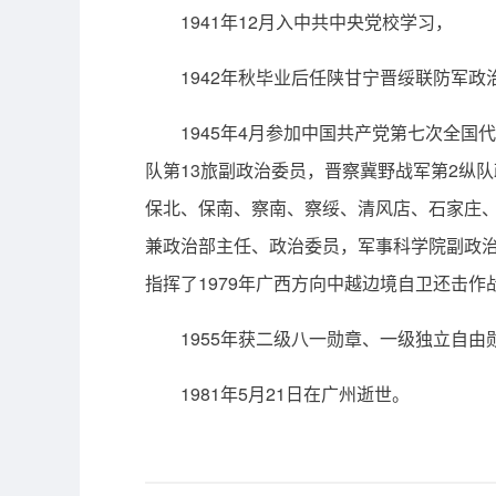
1941年12月入中共中央党校学习，
1942年秋毕业后任陕甘宁晋绥联防军政
1945年4月参加中国共产党第七次全
队第13旅副政治委员，晋察冀野战军第2纵
保北、保南、察南、察绥、清风店、石家庄
兼政治部主任、政治委员，军事科学院副政
指挥了1979年广西方向中越边境自卫还击
1955年获二级八一勋章、一级独立自
1981年5月21日在广州逝世。