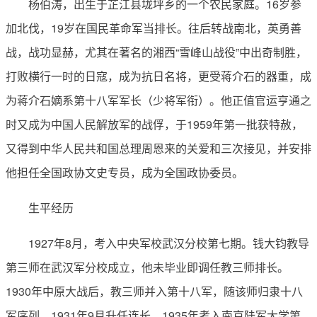
杨伯涛，出生于芷江县垅坪乡的一个农民家庭。16岁参
加北伐，19岁在国民革命军当排长。往后转战南北，英勇善
战，战功显赫，尤其在著名的湘西“雪峰山战役”中出奇制胜，
打败横行一时的日寇，成为抗日名将，更受蒋介石的器重，成
为蒋介石嫡系第十八军军长（少将军衔）。他正值官运亨通之
时又成为中国人民解放军的战俘，于1959年第一批获特赦，
又得到中华人民共和国总理周恩来的关爱和三次接见，并安排
他担任全国政协文史专员，成为全国政协委员。
生平经历
1927年8月，考入中央军校武汉分校第七期。钱大钧教导
第三师在武汉军分校成立，他未毕业即调任教三师排长。
1930年中原大战后，教三师并入第十八军，随该师归隶十八
军序列。1931年9月升任连长。1935年考入南京陆军大学第