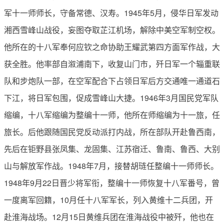
军十一师师长，守备常德、汉寿。1945年5月，侵华日军发动
湘西雪峰山战役，妄图夺取芷江机场，解除中美空军制空权。
他所在的十八军奉何应钦之命协助王耀武第四方面军作战，大
获全胜。他率部自溆浦南下，收复山门市，歼日军一个辎重联
队和步炮队一部，在空军配合下占领日军后方交通唯一通道石
下江，将日军包围，促成雪峰山大捷。1946年3月国民党军队
缩编，十八军缩编为整编十一师，他所在师缩编为十一旅，任
旅长。后他跟随国民党反动派打内战，所在部队开赴鲁西南，
先后在钜野县张凤集、龙固集、江苏宿迁、鲁南、鲁西、大别
山与解放军作战。1948年7月，接替胡琏任整编十一师师长。
1948年9月22日晋少将军衔，整编十一师恢复十八军番号，曾
一度离军回籍，10月任十八军军长，列入黄维十二兵团，开
赴淮海战场。12月15日黄维兵团在淮海战役中被歼，他也在