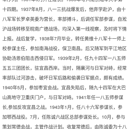
十四期。1937年8月，八一三抗战爆发后，他弃学赴沪，由十
八军军长罗卓英委为营长，率部搏斗，后调任军部参谋，自淞
沪战场转移至皖南广德战场，均深入第一线视察，及时将下情
上报。战后复学，1938年7月毕业，转任黄维十八军十一师上
校参谋主任，参加南海战役，保卫南昌。后又随军到平江地区
协助汤恩伯阻击西侵日军。1939年2月，任九十四军一八五师
五五三团团长，驻宜昌西岸。当时，隔襄河与日军对峙，经常
率部队过河游击，破坏日军后路和偷袭日军据点，颇有成绩。
1940年5月，参加枣宜会战。宜昌失陷后，随九十四军在大巴
山高地守卫重庆门户，与日军对峙。1941年任一八五师参谋
长,参加反攻宜昌之战。1943年1月，任八十六军参谋长，参
加鄂西战役。7月，任陈诚六战区总部参谋处长。10月，参与
策划常德会战，主管作战计划。收复常德后，由陈诚委为十八