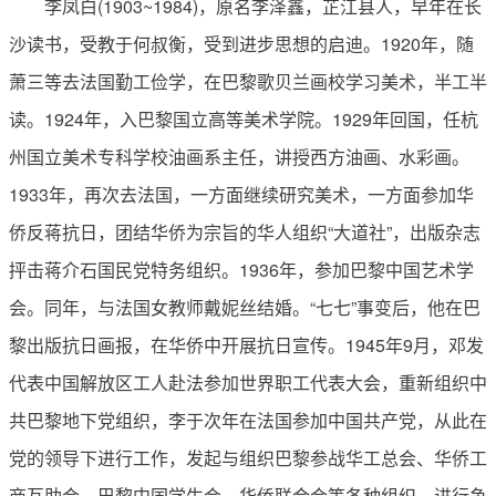
李凤白(1903~1984)，原名李泽鑫，芷江县人，早年在长
沙读书，受教于何叔衡，受到进步思想的启迪。1920年，随
萧三等去法国勤工俭学，在巴黎歌贝兰画校学习美术，半工半
读。1924年，入巴黎国立高等美术学院。1929年回国，任杭
州国立美术专科学校油画系主任，讲授西方油画、水彩画。
1933年，再次去法国，一方面继续研究美术，一方面参加华
侨反蒋抗日，团结华侨为宗旨的华人组织“大道社”，出版杂志
抨击蒋介石国民党特务组织。1936年，参加巴黎中国艺术学
会。同年，与法国女教师戴妮丝结婚。“七七”事变后，他在巴
黎出版抗日画报，在华侨中开展抗日宣传。1945年9月，邓发
代表中国解放区工人赴法参加世界职工代表大会，重新组织中
共巴黎地下党组织，李于次年在法国参加中国共产党，从此在
党的领导下进行工作，发起与组织巴黎参战华工总会、华侨工
商互助会、巴黎中国学生会、华侨联合会等各种组织，进行争