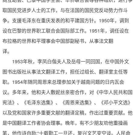
取国民党进步人士的工作，与在法国的国民党反动势力作斗
争。支援毛泽东在重庆发表的和平建国方针。1950年，调到
设在巴黎的世界职工联合会国际部工作。1951年，调任设在
布拉格的世界和平理事会中国部副秘书，从事法文翻
译。
1953年秋，李凤白偕夫人及岳母一同回国，在中国外文
图书出版社从事法文翻译工作，担任过组长、翻译室主任等
职。1954年随同周恩来总理参加关于越南问题的日内瓦会
议。多年来，他和夫人敷妮丝亲密合作，对《中华人民共和国
宪法》、《毛泽东选集》、《周恩来选集》、《邓小平文选》
以及党和国家许多重要文献的翻译定稿，作出过重要贡献。他
是中国翻译工作者协会理事。晚年，有不少朋友劝他重操画
笔，他作诗自励:“十载勤工一旦还，复兴文艺变空谈。人民命