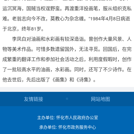
运沉冥海，国贼当权逞野蛮。再渡重洋投画笔，服从组织克私
难。老翁志向今不改，莫教心为杂念缠。”1984年4月8日病逝
于北京，终年81岁。
李凤白对油画和水彩画有较深造诣。曾创作大量风景、人
物等美术作品。可惜多数遗留国外，无法寻觅。回国后，在完
成繁重的翻译工作和参加社会活动之后，利用度假暇时，创作
了一批较高水平的油画，水彩画。同时，还写了不少诗作。在
他去世后，先后出版了《画集》和《诗集》。
友情链接
网站地图
主办单位: 怀化市人民政府办公室
承办单位: 怀化市政务服务中心