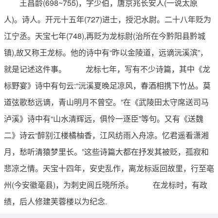
王昌龄(698~755)，字少伯，唐京兆长安人(一说太原
人)。诗人。开元十五年(727)进士，授汜水尉。二十八年贬为
江宁丞。天宝七年(748),再贬为龙标尉(治所在今黔阳县黔城
镇),故又称王龙标。他的诗中有“昨以金陵道，远谪沅溪滨”，
就是记述这件事。 龙标七年，写有不少诗篇，其中《龙
标野宴》诗中有句云:“沅溪夏晚足凉风，春酒相携下竹丛。莫
道弦歌愁远谪，青山明月不曾空。”在《武陵田太守席送司马
泸溪》诗中有“山水清辉远，俱怜一逐臣”等句。又有《送魏
二》诗云“醉别江楼橘柚香，江风纺雨入舟凉。忆君遥看潇湘
月，愁听清猿梦里长。”这些诗篇大都在抒发其被贬，孤寂和
悲凉之情。天宝十四年，安史乱作，离龙标返回故里，行至亳
州(今安徽毫县)，为刺史闾丘晓所杀。 在龙标时，有政
绩，后人修建芙蓉楼以为纪念.