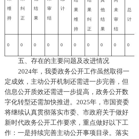
结
结
其
尚
维
纠
结
审
计
果
果
他
未
总
持
正
果
结
维
纠
结
审
计
持
正
果
结
0
0
0
0
0
0
0
0
0
0
五、存在的主要问题及改进情况
2024年，我委政务公开工作虽然取得一
定成效，主动公开机制还需进一步完善，但
信息公开质效还需进一步提高，政务公开数
字化转型还需加快推进
。2025年，市国资委
将继续认真贯彻落实市委、市政府关于做好
新时代政务公开工作要求，重点做好以下工
作：一是持续完善主动公开事项目录。落实