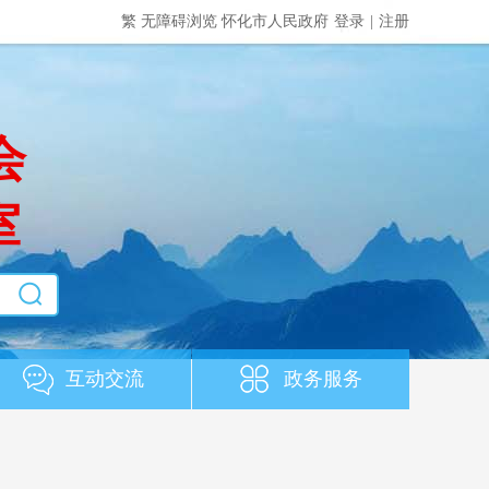
繁
无障碍浏览
怀化市人民政府
登录
|
注册
会
室
互动交流
政务服务