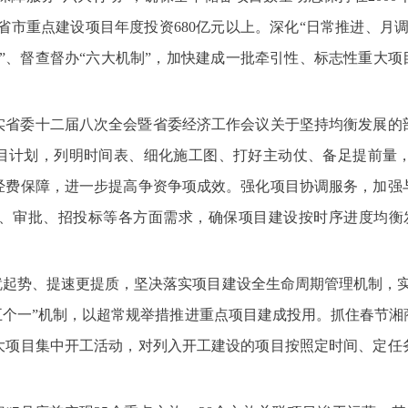
，完成省市重点建设项目年度投资680亿元以上。深化“日常推进、
”、督查督办“六大机制”，加快建成一批牵引性、标志性重大项
落实省委十二届八次全会暨省委经济工作会议关于坚持均衡发展
”项目计划，列明时间表、细化施工图、打好主动仗、备足提前
经费保障，进一步提高争资争项成效。强化项目协调服务，加强
、审批、招投标等各方面需求，确保项目建设按时序进度均衡
起步就起势、提速更提质，坚决落实项目建设全生命周期管理机制，
五个一”机制，以超常规举措推进重点项目建成投用。抓住春节
大项目集中开工活动，对列入开工建设的项目按照定时间、定任