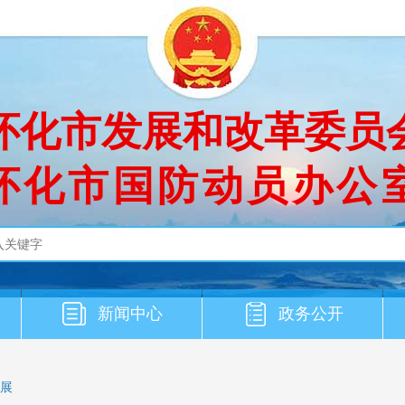
怀化市发展和改革委员
怀化市国防动员办公
新闻中心
政务公开
展