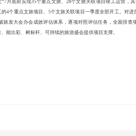
定“7月底前实现35个重点文旅、28个文旅关联项目竣工运营，
工的4个重点文旅项目、5个文旅关联项目一季度全部开工。对
省旅发大会办会成效评估体系，逐项对照评估任务，全面排查
量、能出彩、树标杆、可持续的旅游盛会提供项目支撑。