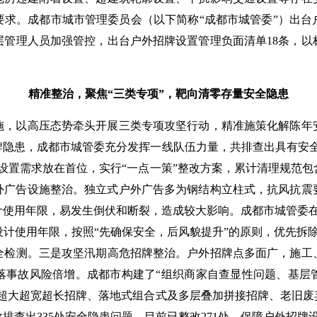
要求。成都市城市管理委员会（以下简称“成都市城管委”）出台
层管理人员加强管控，出台户外招牌设置管理负面清单18条，以
精准整治，聚焦“三类专项”，靶向清零存量安全隐患
施，以高压态势牵头开展三类专项攻坚行动，精准施策化解陈年
隐患，成都市城管委充分发挥一线队伍力量，共排查出具有安全隐
设置需求放在首位，实行“一点一策”整改方案，累计清理规范
户外广告设施整治。独立式户外广告多为钢结构立柱式，抗风抗
使用年限，易发生倒伏和断裂，造成较大影响。成都市城管委在
计使用年限，按照“先确保安全，后风貌提升”的原则，优先拆除
全检测。三是攻坚汛期高危招牌整治。户外招牌点多面广，施工
落事故风险倍增。成都市构建了“组织商家自查显性问题、基层
焦超大超宽超长招牌、落地式组合式及多层叠加拼接招牌、老旧废
排查出335处安全隐患问题，目前已整改271处，保障户外招牌