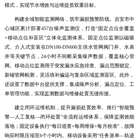
模式，实现节水增效与运维提质双重目标。
构建全域智能监测网络，筑牢漏损预警防线。吉安市中
心城区累计部署457台噪声监测仪，打造“固定点位全覆盖
+移动点位补盲区”立体化监测体系。固定点位监测以磁吸
式、介入式安装在DN100-DN600主供水管网阀门井、水表
井等关键节点，24小时不间断采集噪声数据，覆盖核心管
网。移动点位监测用于突发漏水应急排查、漏点范围锁定、
新铺管网检测，灵活填补偏远与复杂区域监测盲区。此外，
还设置了数据中台提供支撑，集成噪声分析、漏点定位、工
单管理功能，实现监测数据与维修处置无缝衔接。
建立闭环运维机制，提升漏损处置效率。推行“智能预
警—人工复核—闭环处置”全流程运维体系，保障监测效能
落地；固定设备执行“每日巡查+每周维保+每月校准”，故障
响应时限压缩至6个小时内。移动设备采用“任务派单—轨迹