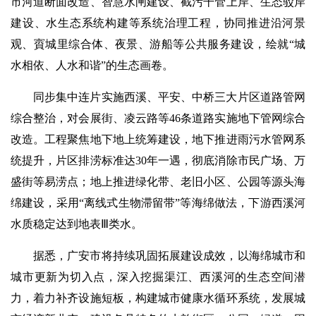
市河道断面改造、智慧水闸建设、截污干管上岸、生态驳岸
建设、水生态系统构建等系统治理工程，协同推进沿河景
观、賨城里综合体、夜景、游船等公共服务建设，绘就“城
水相依、人水和谐”的生态画卷。
同步集中连片实施西溪、平安、中桥三大片区道路管网
综合整治，对会展街、凌云路等46条道路实施地下管网综合
改造。工程聚焦地下地上统筹建设，地下推进雨污水管网系
统提升，片区排涝标准达30年一遇，彻底消除市民广场、万
盛街等易涝点；地上推进绿化带、老旧小区、公园等源头海
绵建设，采用“离线式生物滞留带”等海绵做法，下游西溪河
水质稳定达到地表Ⅲ类水。
据悉，广安市将持续巩固拓展建设成效，以海绵城市和
城市更新为切入点，深入挖掘渠江、西溪河的生态空间潜
力，着力补齐设施短板，构建城市健康水循环系统，发展城