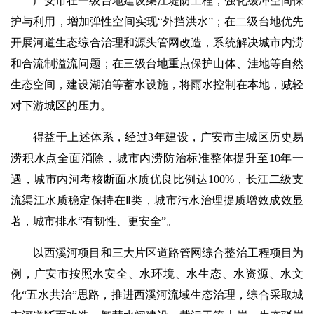
广安市在一级台地建设渠江堤防工程，强化缓冲空间保
护与利用，增加弹性空间实现“外挡洪水”；在二级台地优先
开展河道生态综合治理和源头管网改造，系统解决城市内涝
和合流制溢流问题；在三级台地重点保护山体、洼地等自然
生态空间，建设湖泊等蓄水设施，将雨水控制在本地，减轻
对下游城区的压力。
得益于上述体系，经过3年建设，广安市主城区历史易
涝积水点全面消除，城市内涝防治标准整体提升至10年一
遇，城市内河考核断面水质优良比例达100%，长江二级支
流渠江水质稳定保持在Ⅱ类，城市污水治理提质增效成效显
著，城市排水“有韧性、更安全”。
以西溪河项目和三大片区道路管网综合整治工程项目为
例，广安市按照水安全、水环境、水生态、水资源、水文
化“五水共治”思路，推进西溪河流域生态治理，综合采取城