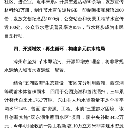
社区、进企业。近年来累计开展主题活动50余场，发放宣传
材料约3万册，制作节水宣传短片6条，印制海报和标语2000
份，发放文创纪念品1000份，公交站台和夜景工程节水宣传
近100处。公众节水意识普及率达85%，节水逐步成为市民
自觉行动。
四、开源增效：再生循环，构建多元供水格局
漳州市坚持“节水即治污、开源即增效”理念，将非常规
水源纳入城市水资源统一配置。
结合“五湖四海”生态建设，市区充分利用西湖、西院湖
等调蓄水体蓄积雨水，回用于公园浇灌和道路洒扫，三年累
计替代自来水176.7万吨。东山县人均水资源量不足全省平
均水平24%，曾面临“资源、工程、水质”三重缺水困境。该
县创新实施“双东湖集蓄雨水区”项目，获中央补助3452万
元，今年4月验收的一期工程新增110万立方米非常规水资源