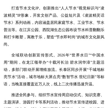
打造节水文化IP。创新推出“人人节水”视觉标识与“凌
波精灵”IP形象，开发文创产品、公益短片及《凌波精灵话
节水》系列动画，内容涵盖居民家庭节水、工业节水、节水
普法等。在江滨公园、西院湖生态公园布设节水科普翻翻乐
和打卡雕塑，寓教于乐，塑造“节水即时尚”的城市文化新风
尚。
全域联动创新宣传形式。2026年“世界水日”“中国水
周”期间，在龙江颂举办“十载河长治 碧水润华漳”主题活
动，多部门联动开展增殖放流。长泰区同步开展“千城地标
亮节水”活动，城市地标大屏点亮“数智节水 世纪日新”等标
语，当晚直接覆盖近万人次，线上二次传播迅速升温。
推进全民参与。组织节水宣传周启动仪式、知识竞赛、
主题演讲、游园打卡等系列活动，推动节水宣传进校园、进