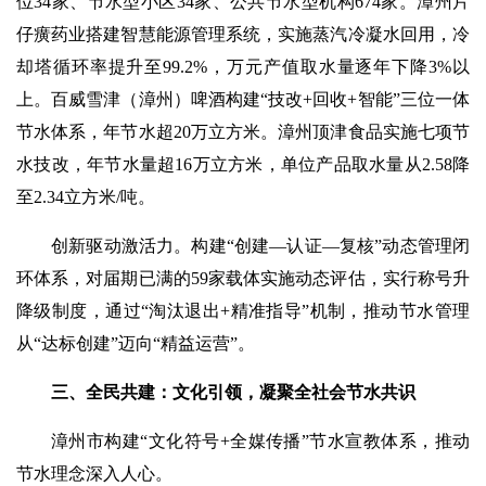
位34家、节水型小区34家、公共节水型机构674家。漳州片
仔癀药业搭建智慧能源管理系统，实施蒸汽冷凝水回用，冷
却塔循环率提升至99.2%，万元产值取水量逐年下降3%以
上。百威雪津（漳州）啤酒构建“技改+回收+智能”三位一体
节水体系，年节水超20万立方米。漳州顶津食品实施七项节
水技改，年节水量超16万立方米，单位产品取水量从2.58降
至2.34立方米/吨。
创新驱动激活力。构建“创建—认证—复核”动态管理闭
环体系，对届期已满的59家载体实施动态评估，实行称号升
降级制度，通过“淘汰退出+精准指导”机制，推动节水管理
从“达标创建”迈向“精益运营”。
三、全民共建：文化引领，凝聚全社会节水共识
漳州市构建“文化符号+全媒传播”节水宣教体系，推动
节水理念深入人心。