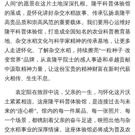
人间”的愿景在这片土地深深扎根。隆平科普体验馆
的落成，是怀化讲好杂交水稻故事、传承弘扬袁隆平
高贵品质和崇高风范的重要载体。我们要用心运维好
隆平科普体验馆，打造成全国知名的农业科普教育基
地、杂交水稻文化与科学家精神的传承基地，让更多
人走进怀化、了解杂交水稻，持续擦亮“一粒种子·改
变世界”品牌，从袁隆平院士的感人事迹和卓越贡献
中汲取精神力量，让这份宝贵的精神财富在新时代薪
火相传、生生不息。
袁定阳在致辞中说，父亲的一生，与怀化这片沃
土紧紧相连。这座隆平科普体验馆，是连接过去与未
来的“连心桥”。馆内的每一件展品、每一张照片、每
一个场景，都镌刻着父亲的奋斗足迹，映照出他与杂
交水稻事业的深厚情缘。这座体验馆必将成为普及农