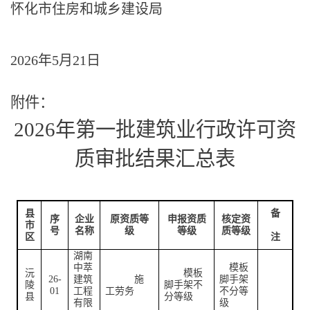
怀化市住房和城乡建设局
202
6
年
5
月
21
日
附件：
202
6
年第
一
批建筑业行政许可资
质审批结果汇总表
县
备
序
企业
原资质等
申报资质
核定资
市
号
名称
级
等级
质等级
区
注
湖南
中萃
模板
沅
模板
26-
建筑
施
脚手架
陵
脚手架不
01
工程
工劳务
不分等
县
分等级
有限
级